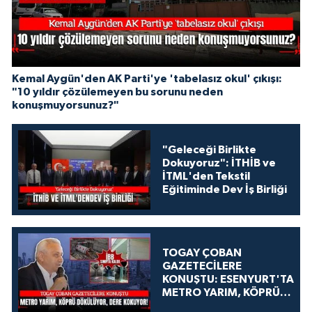
Kemal Aygün'den AK Parti'ye 'tabelasız okul' çıkışı:
"10 yıldır çözülemeyen bu sorunu neden
konuşmuyorsunuz?"
"Geleceği Birlikte
Dokuyoruz": İTHİB ve
İTML'den Tekstil
Eğitiminde Dev İş Birliği
TOGAY ÇOBAN
GAZETECİLERE
KONUŞTU: ESENYURT'TA
METRO YARIM, KÖPRÜ
DÖKÜLÜYOR, DERE