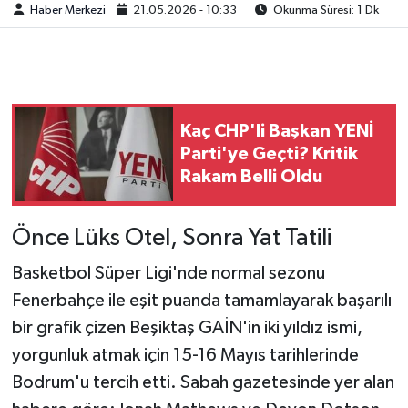
Haber Merkezi
21.05.2026 - 10:33
Okunma Süresi: 1 Dk
Kaç CHP'li Başkan YENİ
Parti'ye Geçti? Kritik
Rakam Belli Oldu
Önce Lüks Otel, Sonra Yat Tatili
Basketbol Süper Ligi'nde normal sezonu
Fenerbahçe ile eşit puanda tamamlayarak başarılı
bir grafik çizen Beşiktaş GAİN'in iki yıldız ismi,
yorgunluk atmak için 15-16 Mayıs tarihlerinde
Bodrum'u tercih etti. Sabah gazetesinde yer alan