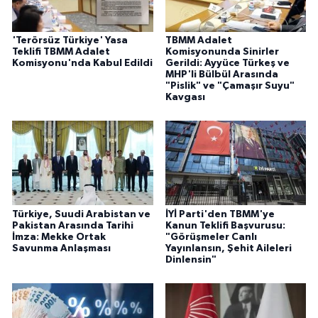
'Terörsüz Türkiye' Yasa
TBMM Adalet
Teklifi TBMM Adalet
Komisyonunda Sinirler
Komisyonu'nda Kabul Edildi
Gerildi: Ayyüce Türkeş ve
MHP'li Bülbül Arasında
"Pislik" ve "Çamaşır Suyu"
Kavgası
Türkiye, Suudi Arabistan ve
İYİ Parti'den TBMM'ye
Pakistan Arasında Tarihi
Kanun Teklifi Başvurusu:
İmza: Mekke Ortak
"Görüşmeler Canlı
Savunma Anlaşması
Yayınlansın, Şehit Aileleri
Dinlensin"