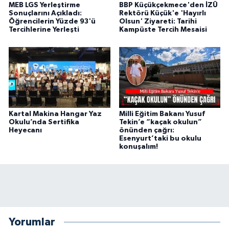
MEB LGS Yerleştirme
BBP Küçükçekmece'den İZÜ
Sonuçlarını Açıkladı:
Rektörü Küçük'e 'Hayırlı
Öğrencilerin Yüzde 93'ü
Olsun' Ziyareti: Tarihi
Tercihlerine Yerleşti
Kampüste Tercih Mesaisi
Kartal Makina Hangar Yaz
Milli Eğitim Bakanı Yusuf
Okulu’nda Sertifika
Tekin’e “kaçak okulun”
Heyecanı
önünden çağrı:
Esenyurt’taki bu okulu
konuşalım!
Yorumlar