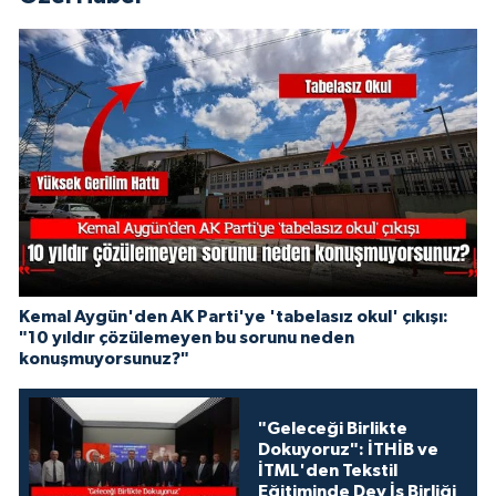
Kemal Aygün'den AK Parti'ye 'tabelasız okul' çıkışı:
"10 yıldır çözülemeyen bu sorunu neden
konuşmuyorsunuz?"
"Geleceği Birlikte
Dokuyoruz": İTHİB ve
İTML'den Tekstil
Eğitiminde Dev İş Birliği