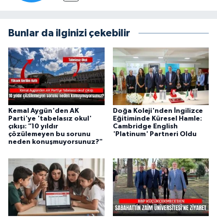
Bunlar da ilginizi çekebilir
Kemal Aygün'den AK
Doğa Koleji'nden İngilizce
Parti'ye 'tabelasız okul'
Eğitiminde Küresel Hamle:
çıkışı: "10 yıldır
Cambridge English
çözülemeyen bu sorunu
'Platinum' Partneri Oldu
neden konuşmuyorsunuz?"