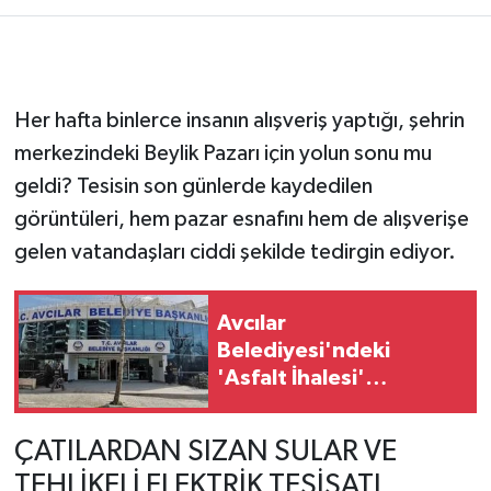
Her hafta binlerce insanın alışveriş yaptığı, şehrin
merkezindeki Beylik Pazarı için yolun sonu mu
geldi? Tesisin son günlerde kaydedilen
görüntüleri, hem pazar esnafını hem de alışverişe
gelen vatandaşları ciddi şekilde tedirgin ediyor.
Avcılar
Belediyesi'ndeki
'Asfalt İhalesi'
Soruşturmasında Flaş
Gelişme: 12 Kişi
ÇATILARDAN SIZAN SULAR VE
Tutuklandı
TEHLİKELİ ELEKTRİK TESİSATI