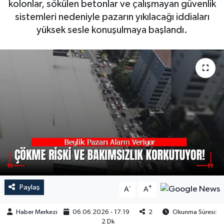
kolonlar, sökülen betonlar ve çalışmayan güvenlik
sistemleri nedeniyle pazarın yıkılacağı iddiaları
yüksek sesle konuşulmaya başlandı.
Paylaş
-
+
A
A
Haber Merkezi
06.06.2026 - 17:19
2
Okunma Süresi:
2 Dk