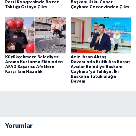
Parti Kongresinde Rozet
Başkanı Utku Caner
Taktığı Ortaya Çıktı
Çaykara Cezaevinden Çıktı
Küçükçekmece Belediyesi
Aziz İhsan Aktaş
Arama Kurtarma Ekibinden
Davası'nda Kritik Ara Karar:
AFAD Başarısı: Afetlere
Avcılar Belediye Başkanı
Karşı Tam Hazırlık
Çaykara'ya Tahliye, İki
Başkana Tutukluluğa
Devam
Yorumlar