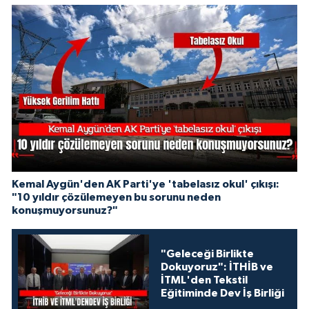
Kemal Aygün'den AK Parti'ye 'tabelasız okul' çıkışı:
"10 yıldır çözülemeyen bu sorunu neden
konuşmuyorsunuz?"
"Geleceği Birlikte
Dokuyoruz": İTHİB ve
İTML'den Tekstil
Eğitiminde Dev İş Birliği