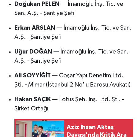
Doğukan PELEN
— İmamoğlu İnş. Tic. ve
San. A.Ş. - Şantiye Şefi
Erkan ARSLAN
— İmamoğlu İnş. Tic. ve San.
A.Ş. - Şantiye Şefi
Uğur DOĞAN
— İmamoğlu İnş. Tic. ve San.
A.Ş. - Şantiye Şefi
Ali SOYYİĞİT
— Coşar Yapı Denetim Ltd.
Şti. - Mimar (İstanbul 2 No'lu Barosu Avukatı)
Hakan SAÇIK
— Lotus Şeh. İnş. Ltd. Şti. -
Şirket Ortağı
Aziz İhsan Aktaş
Davası'nda Kritik Ara