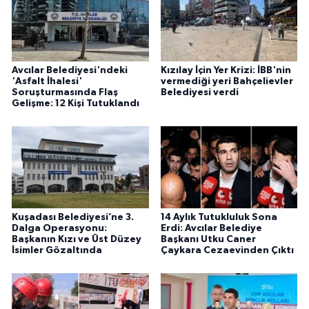
Avcılar Belediyesi'ndeki
Kızılay İçin Yer Krizi: İBB'nin
'Asfalt İhalesi'
vermediği yeri Bahçelievler
Soruşturmasında Flaş
Belediyesi verdi
Gelişme: 12 Kişi Tutuklandı
Kuşadası Belediyesi’ne 3.
14 Aylık Tutukluluk Sona
Dalga Operasyonu:
Erdi: Avcılar Belediye
Başkanın Kızı ve Üst Düzey
Başkanı Utku Caner
İsimler Gözaltında
Çaykara Cezaevinden Çıktı