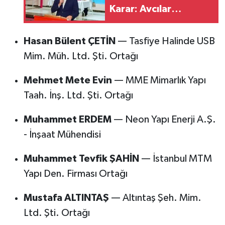
Karar: Avcılar
Belediye Başkanı
Çaykara'ya Tahliye,
Hasan Bülent ÇETİN
— Tasfiye Halinde USB
İki Başkana
Mim. Müh. Ltd. Şti. Ortağı
Tutukluluğa Devam
Mehmet Mete Evin
— MME Mimarlık Yapı
Taah. İnş. Ltd. Şti. Ortağı
Muhammet ERDEM
— Neon Yapı Enerji A.Ş.
- İnşaat Mühendisi
Muhammet Tevfik ŞAHİN
— İstanbul MTM
Yapı Den. Firması Ortağı
Mustafa ALTINTAŞ
— Altıntaş Şeh. Mim.
Ltd. Şti. Ortağı