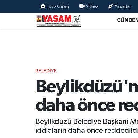
Foto Galeri
Video
Yazarlar
GÜNDE
BELEDİYE
Beylikdüzü'nd
daha önce re
Beylikdüzü Belediye Başkanı M
iddiaların daha önce reddedildiğ