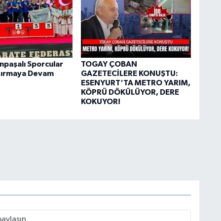
paşalı Sporcular
TOGAY ÇOBAN
dırmaya Devam
GAZETECİLERE KONUŞTU:
ESENYURT'TA METRO YARIM,
KÖPRÜ DÖKÜLÜYOR, DERE
KOKUYOR!