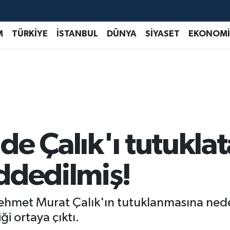
M
TÜRKİYE
İSTANBUL
DÜNYA
SİYASET
EKONOMİ
e Çalık'ı tutuklat
ddedilmiş!
ehmet Murat Çalık'ın tutuklanmasına ned
i ortaya çıktı.