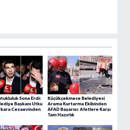
utukluluk Sona Erdi:
Küçükçekmece Belediyesi
elediye Başkanı Utku
Arama Kurtarma Ekibinden
ykara Cezaevinden
AFAD Başarısı: Afetlere Karşı
Tam Hazırlık