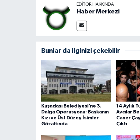
EDITÖR HAKKINDA
Haber Merkezi
Bunlar da ilginizi çekebilir
Kuşadası Belediyesi’ne 3.
14 Aylık T
Dalga Operasyonu: Başkanın
Avcılar B
Kızı ve Üst Düzey İsimler
Caner Ça
Gözaltında
Çıktı