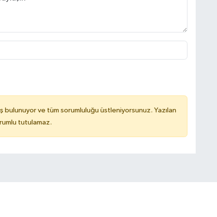
ş bulunuyor ve tüm sorumluluğu üstleniyorsunuz. Yazılan
rumlu tutulamaz.