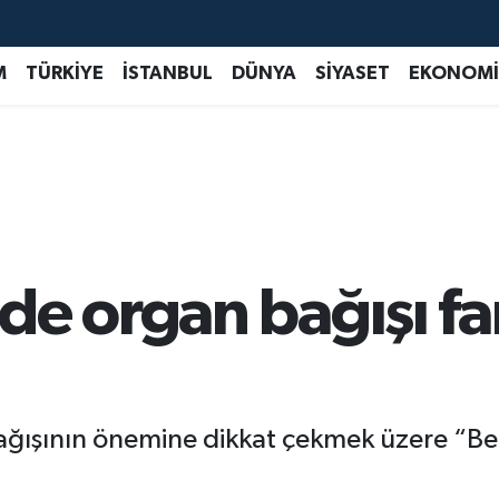
M
TÜRKİYE
İSTANBUL
DÜNYA
SİYASET
EKONOMİ
e organ bağışı fa
ağışının önemine dikkat çekmek üzere “Ben