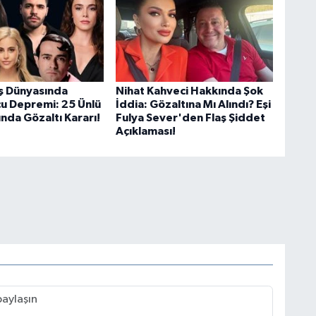
İş Dünyasında
Nihat Kahveci Hakkında Şok
u Depremi: 25 Ünlü
İddia: Gözaltına Mı Alındı? Eşi
nda Gözaltı Kararı!
Fulya Sever'den Flaş Şiddet
Açıklaması!