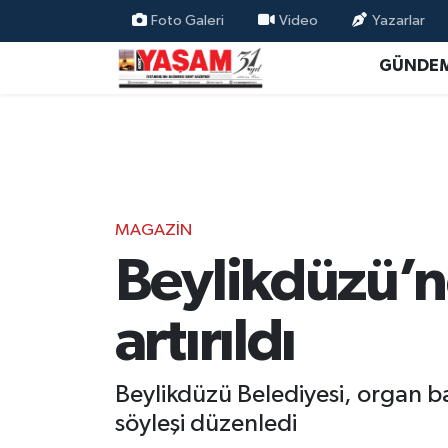
Foto Galeri
Video
Yazarlar
GÜNDE
MAGAZİN
Beylikdüzü’nd
artırıldı
Beylikdüzü Belediyesi, organ b
söyleşi düzenledi