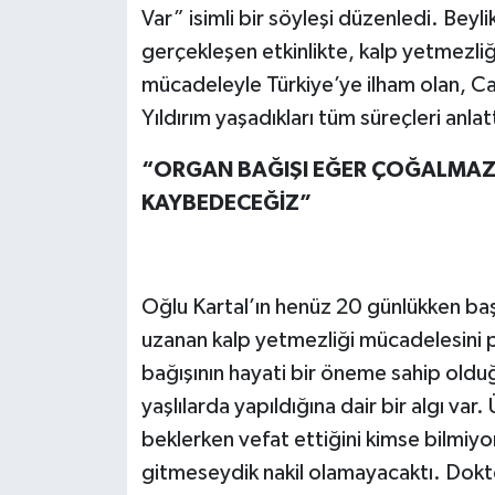
Var” isimli bir söyleşi düzenledi. Bey
gerçekleşen etkinlikte, kalp yetmezliği
mücadeleyle Türkiye’ye ilham olan, 
Yıldırım yaşadıkları tüm süreçleri anlatt
“ORGAN BAĞIŞI EĞER ÇOĞALMAZS
KAYBEDECEĞİZ”
Oğlu Kartal’ın henüz 20 günlükken ba
uzanan kalp yetmezliği mücadelesini 
bağışının hayati bir öneme sahip olduğ
yaşlılarda yapıldığına dair bir algı v
beklerken vefat ettiğini kimse bilmiy
gitmeseydik nakil olamayacaktı. Doktor