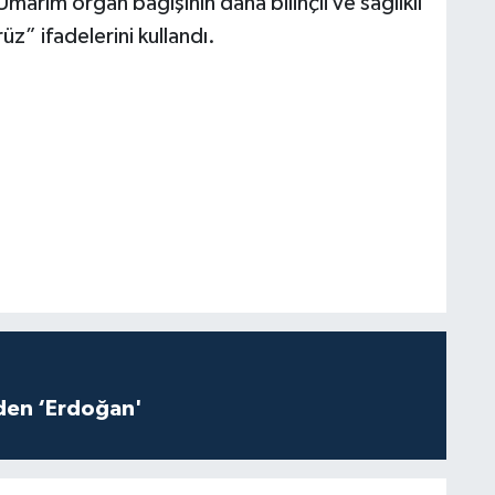
Umarım organ bağışının daha bilinçli ve sağlıklı
üz” ifadelerini kullandı.
iden ‘Erdoğan'