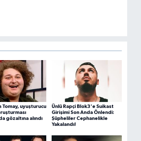
 Tomay, uyuşturucu
Ünlü Rapçi Blok3'e Suikast
oruşturması
Girişimi Son Anda Önlendi:
a gözaltına alındı
Şüpheliler Cephanelikle
Yakalandı!