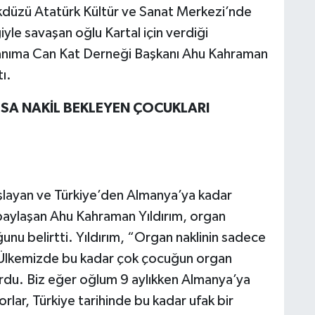
likdüzü Atatürk Kültür ve Sanat Merkezi’nde
yle savaşan oğlu Kartal için verdiği
Canıma Can Kat Derneği Başkanı Ahu Kahraman
ı.
A NAKİL BEKLEYEN ÇOCUKLARI
şlayan ve Türkiye’den Almanya’ya kadar
paylaşan Ahu Kahraman Yıldırım, organ
unu belirtti. Yıldırım, “Organ naklinin sadece
ar. Ülkemizde bu kadar çok çocuğun organ
ordu. Biz eğer oğlum 9 aylıkken Almanya’ya
lar, Türkiye tarihinde bu kadar ufak bir