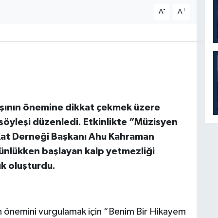
-
+
A
A
ışının önemine dikkat çekmek üzere
 söyleşi düzenledi. Etkinlikte “Müzisyen
Kat Derneği Başkanı Ahu Kahraman
günlükken başlayan kalp yetmezliği
ık oluşturdu.
ın önemini vurgulamak için “Benim Bir Hikayem