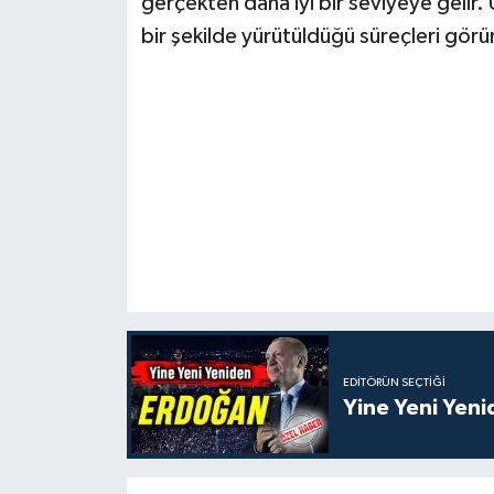
gerçekten daha iyi bir seviyeye gelir. 
bir şekilde yürütüldüğü süreçleri görür
EDITÖRÜN SEÇTIĞI
Yine Yeni Yen