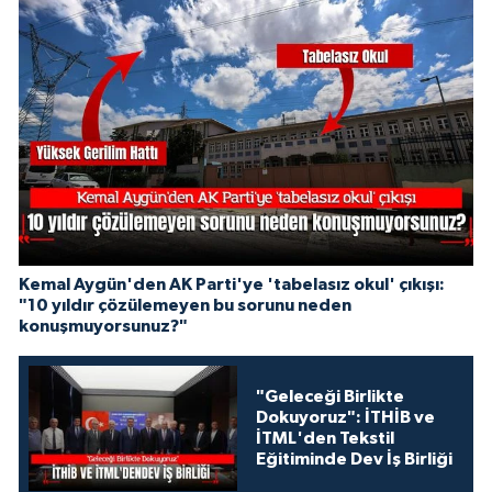
Kemal Aygün'den AK Parti'ye 'tabelasız okul' çıkışı:
"10 yıldır çözülemeyen bu sorunu neden
konuşmuyorsunuz?"
"Geleceği Birlikte
Dokuyoruz": İTHİB ve
İTML'den Tekstil
Eğitiminde Dev İş Birliği