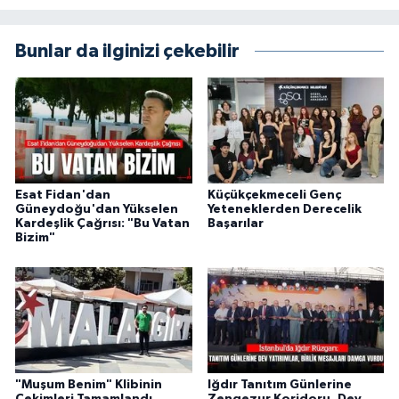
Bunlar da ilginizi çekebilir
Esat Fidan'dan
Küçükçekmeceli Genç
Güneydoğu'dan Yükselen
Yeteneklerden Derecelik
Kardeşlik Çağrısı: "Bu Vatan
Başarılar
Bizim"
"Muşum Benim" Klibinin
Iğdır Tanıtım Günlerine
Çekimleri Tamamlandı
Zengezur Koridoru, Dev