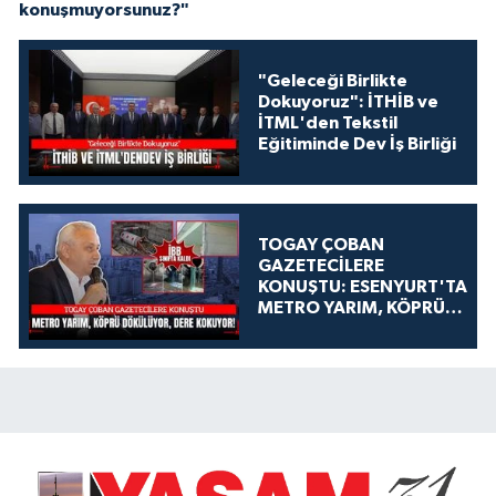
konuşmuyorsunuz?"
"Geleceği Birlikte
Dokuyoruz": İTHİB ve
İTML'den Tekstil
Eğitiminde Dev İş Birliği
TOGAY ÇOBAN
GAZETECİLERE
KONUŞTU: ESENYURT'TA
METRO YARIM, KÖPRÜ
DÖKÜLÜYOR, DERE
KOKUYOR!