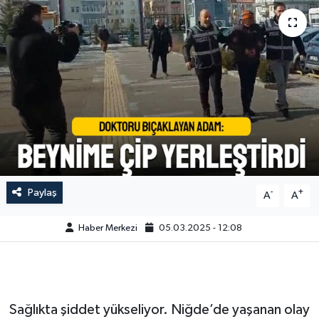
Paylaş
-
+
A
A
Haber Merkezi
05.03.2025 - 12:08
Sağlıkta şiddet yükseliyor. Niğde’de yaşanan olay