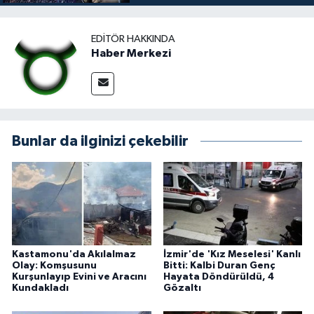
EDITÖR HAKKINDA
Haber Merkezi
Bunlar da ilginizi çekebilir
Kastamonu'da Akılalmaz
İzmir'de 'Kız Meselesi' Kanlı
Olay: Komşusunu
Bitti: Kalbi Duran Genç
Kurşunlayıp Evini ve Aracını
Hayata Döndürüldü, 4
Kundakladı
Gözaltı