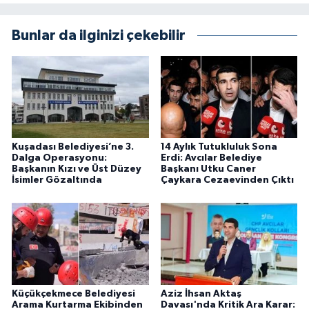
Bunlar da ilginizi çekebilir
Kuşadası Belediyesi’ne 3.
14 Aylık Tutukluluk Sona
Dalga Operasyonu:
Erdi: Avcılar Belediye
Başkanın Kızı ve Üst Düzey
Başkanı Utku Caner
İsimler Gözaltında
Çaykara Cezaevinden Çıktı
Küçükçekmece Belediyesi
Aziz İhsan Aktaş
Arama Kurtarma Ekibinden
Davası'nda Kritik Ara Karar: