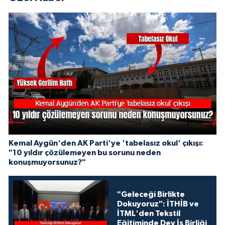
Kemal Aygün'den AK Parti'ye 'tabelasız okul' çıkışı:
"10 yıldır çözülemeyen bu sorunu neden
konuşmuyorsunuz?"
"Geleceği Birlikte
Dokuyoruz": İTHİB ve
İTML'den Tekstil
Eğitiminde Dev İş Birliği