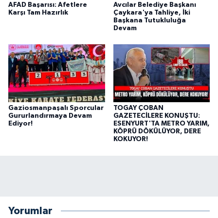
AFAD Başarısı: Afetlere
Avcılar Belediye Başkanı
Karşı Tam Hazırlık
Çaykara'ya Tahliye, İki
Başkana Tutukluluğa
Devam
Gaziosmanpaşalı Sporcular
TOGAY ÇOBAN
Gururlandırmaya Devam
GAZETECİLERE KONUŞTU:
Ediyor!
ESENYURT'TA METRO YARIM,
KÖPRÜ DÖKÜLÜYOR, DERE
KOKUYOR!
Yorumlar