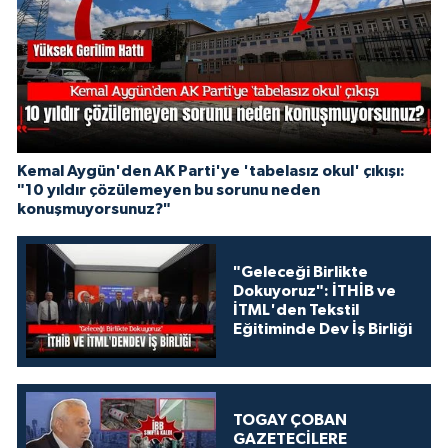
Kemal Aygün'den AK Parti'ye 'tabelasız okul' çıkışı:
"10 yıldır çözülemeyen bu sorunu neden
konuşmuyorsunuz?"
"Geleceği Birlikte
Dokuyoruz": İTHİB ve
İTML'den Tekstil
Eğitiminde Dev İş Birliği
TOGAY ÇOBAN
GAZETECİLERE