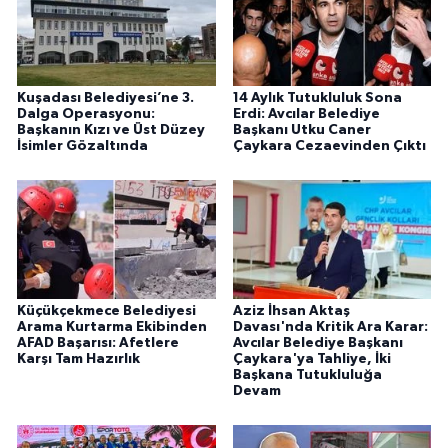
Kuşadası Belediyesi’ne 3.
14 Aylık Tutukluluk Sona
Dalga Operasyonu:
Erdi: Avcılar Belediye
Başkanın Kızı ve Üst Düzey
Başkanı Utku Caner
İsimler Gözaltında
Çaykara Cezaevinden Çıktı
Küçükçekmece Belediyesi
Aziz İhsan Aktaş
Arama Kurtarma Ekibinden
Davası'nda Kritik Ara Karar:
AFAD Başarısı: Afetlere
Avcılar Belediye Başkanı
Karşı Tam Hazırlık
Çaykara'ya Tahliye, İki
Başkana Tutukluluğa
Devam