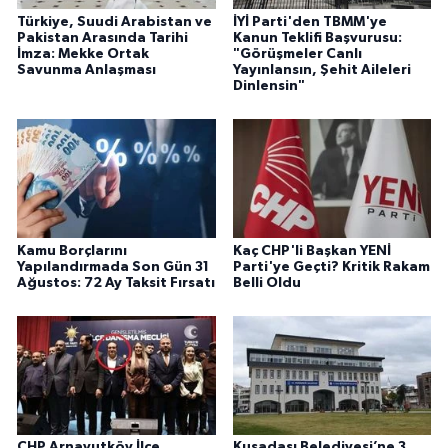
Türkiye, Suudi Arabistan ve
İYİ Parti'den TBMM'ye
Pakistan Arasında Tarihi
Kanun Teklifi Başvurusu:
İmza: Mekke Ortak
"Görüşmeler Canlı
Savunma Anlaşması
Yayınlansın, Şehit Aileleri
Dinlensin"
Kamu Borçlarını
Kaç CHP'li Başkan YENİ
Yapılandırmada Son Gün 31
Parti'ye Geçti? Kritik Rakam
Ağustos: 72 Ay Taksit Fırsatı
Belli Oldu
CHP Arnavutköy İlçe
Kuşadası Belediyesi’ne 3.