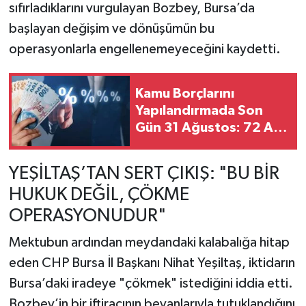
sıfırladıklarını vurgulayan Bozbey, Bursa’da
başlayan değişim ve dönüşümün bu
operasyonlarla engellenemeyeceğini kaydetti.
Kamu Borçlarını
Yapılandırmada Son
Gün 31 Ağustos: 72 Ay
Taksit Fırsatı
YEŞİLTAŞ’TAN SERT ÇIKIŞ: "BU BİR
HUKUK DEĞİL, ÇÖKME
OPERASYONUDUR"
Mektubun ardından meydandaki kalabalığa hitap
eden CHP Bursa İl Başkanı Nihat Yeşiltaş, iktidarın
Bursa’daki iradeye "çökmek" istediğini iddia etti.
Bozbey’in bir iftiracının beyanlarıyla tutuklandığını