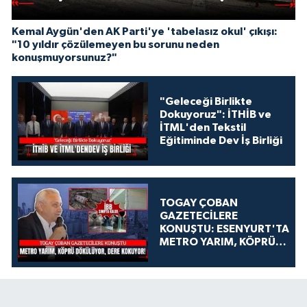
Kemal Aygün'den AK Parti'ye 'tabelasız okul' çıkışı:
"10 yıldır çözülemeyen bu sorunu neden
konuşmuyorsunuz?"
"Geleceği Birlikte
Dokuyoruz": İTHİB ve
İTML'den Tekstil
Eğitiminde Dev İş Birliği
TOGAY ÇOBAN
GAZETECİLERE
KONUŞTU: ESENYURT'TA
METRO YARIM, KÖPRÜ
DÖKÜLÜYOR, DERE
KOKUYOR!