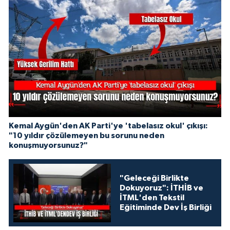
Kemal Aygün'den AK Parti'ye 'tabelasız okul' çıkışı:
"10 yıldır çözülemeyen bu sorunu neden
konuşmuyorsunuz?"
"Geleceği Birlikte
Dokuyoruz": İTHİB ve
İTML'den Tekstil
Eğitiminde Dev İş Birliği