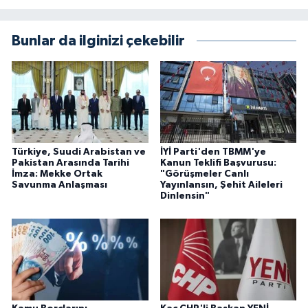
Bunlar da ilginizi çekebilir
Türkiye, Suudi Arabistan ve
İYİ Parti'den TBMM'ye
Pakistan Arasında Tarihi
Kanun Teklifi Başvurusu:
İmza: Mekke Ortak
"Görüşmeler Canlı
Savunma Anlaşması
Yayınlansın, Şehit Aileleri
Dinlensin"