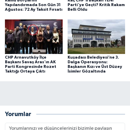
Kamu Borçlarını
Kaç CHP'li Başkan YENİ
Yapılandırmada Son Gün 31
Parti'ye Geçti? Kritik Rakam
Ağustos: 72 Ay Taksit Fırsatı
Belli Oldu
CHP Arnavutköy İlçe
Kuşadası Belediyesi’ne 3.
Başkanı Savaş Aras'ın AK
Dalga Operasyonu:
Parti Kongresinde Rozet
Başkanın Kızı ve Üst Düzey
Taktığı Ortaya Çıktı
İsimler Gözaltında
Yorumlar