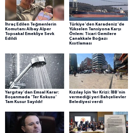
İhraç Edilen Teğmenlerin
Türkiye'den Karadeniz'de
Komutanı Albay Alper
Yükselen Tansiyona Karşı
Topsakal Emekliye Sevk
Önlem: Ticari Gemilere
Edildi
Çanakkale Boğazı
Kısıtlaması
Yargıtay'dan Emsal Karar:
Kızılay İçin Yer Krizi: İBB'nin
Boşanmada 'Ter Kokusu'
vermediği yeri Bahçelievler
Tam Kusur Sayıldı!
Belediyesi verdi