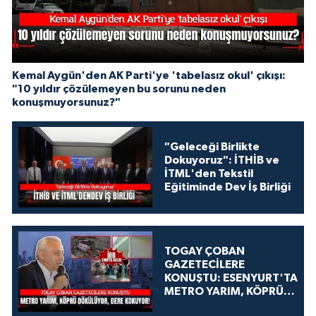
Kemal Aygün'den AK Parti'ye 'tabelasız okul' çıkışı:
"10 yıldır çözülemeyen bu sorunu neden
konuşmuyorsunuz?"
"Geleceği Birlikte
Dokuyoruz": İTHİB ve
İTML'den Tekstil
Eğitiminde Dev İş Birliği
TOGAY ÇOBAN
GAZETECİLERE
KONUŞTU: ESENYURT'TA
METRO YARIM, KÖPRÜ
DÖKÜLÜYOR, DERE