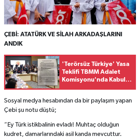
ÇEBİ: ATATÜRK VE SİLAH ARKADAŞLARINI
ANDIK
'Terörsüz Türkiye' Yasa
Teklifi TBMM Adalet
Komisyonu'nda Kabul
Edildi
Sosyal medya hesabından da bir paylaşım yapan
Çebi şu notu düştü;
“Ey Türk istikbalinin evladı! Muhtaç olduğun
kudret, damarlarındaki asil kanda mevcuttur.