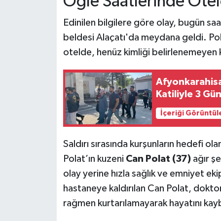
Öğle Saatlerinde Ote
Edinilen bilgilere göre olay, bugün sa
beldesi Alaçatı'da meydana geldi. Polat
otelde, henüz kimliği belirlenemeyen kişi
Afyonkarahis
Katiliyle 3 Gü
İçeriği Görüntül
Saldırı sırasında kurşunların hedefi ola
Polat’ın kuzeni
Can Polat (37)
ağır şe
olay yerine hızla sağlık ve emniyet ekip
hastaneye kaldırılan Can Polat, doktor
rağmen kurtarılamayarak hayatını kay