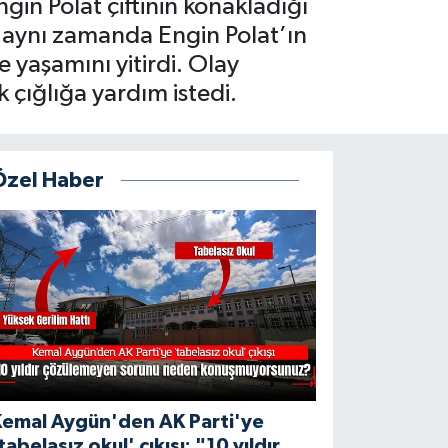
gin Polat çiftinin konakladığı
ve aynı zamanda Engin Polat’ın
e yaşamını yitirdi. Olay
 çığlığa yardım istedi.
Özel Haber
Kemal Aygün'den AK Parti'ye
tabelasız okul' çıkışı: "10 yıldır