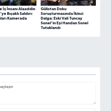
 İş İnsanı Alaaddin
Gülistan Doku
ye Bıçaklı Saldırı:
Soruşturmasında İkinci
ları Kamerada
Dalga: Eski Vali Tuncay
Sonel'in Eşi Handan Sonel
Tutuklandı