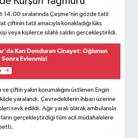
lde Kurşun Yağmuru
at 14.00 sıralarında Çeşme'nin gözde tatil
 çiftinin tatil amacıyla konakladığı lüks
 veya kişilerce silahlı saldırı gerçekleştirildi.
ar'da Kan Donduran Cinayet: Oğlunun
n Sonra Evlenmiş!
e
n ve çiftin yakın korumalığını üstlenen Engin
kilde yaralandı. Çevredekilerin ihbarı üzerine
leri sevk edildi. Ağır yaralı olarak ambulansla
ların gerçekleştirdiği tüm acil müdahalelere
betti.