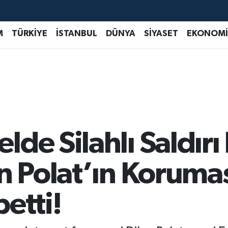
M
TÜRKİYE
İSTANBUL
DÜNYA
SİYASET
EKONOMİ
de Silahlı Saldırı
n Polat’ın Korumas
etti!