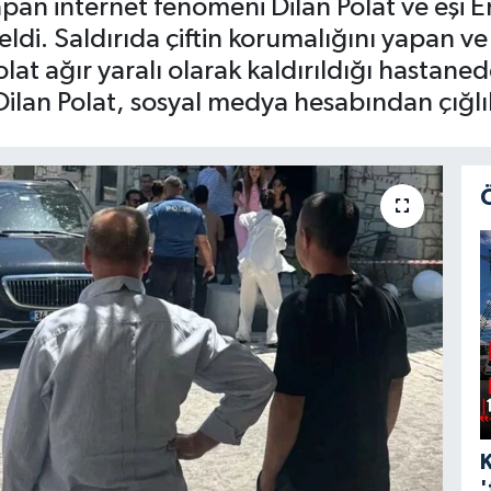
apan internet fenomeni Dilan Polat ve eşi En
geldi. Saldırıda çiftin korumalığını yapan 
at ağır yaralı olarak kaldırıldığı hastaned
lan Polat, sosyal medya hesabından çığlık
'