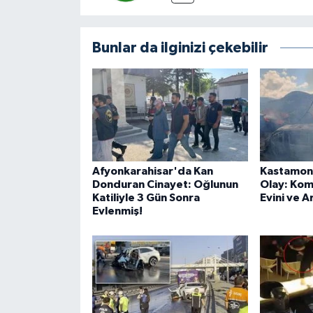
Bunlar da ilginizi çekebilir
Afyonkarahisar'da Kan
Kastamon
Donduran Cinayet: Oğlunun
Olay: Kom
Katiliyle 3 Gün Sonra
Evini ve A
Evlenmiş!