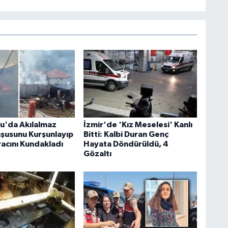
u'da Akılalmaz
İzmir'de 'Kız Meselesi' Kanlı
şusunu Kurşunlayıp
Bitti: Kalbi Duran Genç
racını Kundakladı
Hayata Döndürüldü, 4
Gözaltı