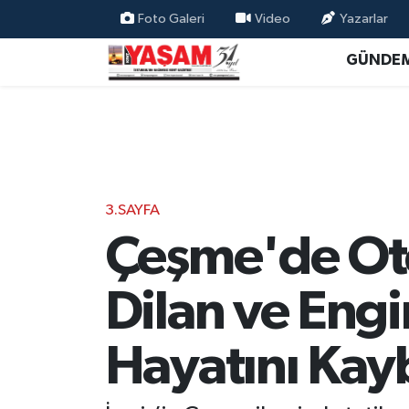
Foto Galeri
Video
Yazarlar
GÜNDE
3.SAYFA
Çeşme'de Otel
Dilan ve Engi
Hayatını Kayb