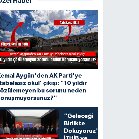
Özel Haber
Kemal Aygün'den AK Parti'ye
tabelasız okul' çıkışı: "10 yıldır
çözülemeyen bu sorunu neden
konuşmuyorsunuz?"
"Geleceği
Birlikte
Dokuyoruz":
İTHİB ve