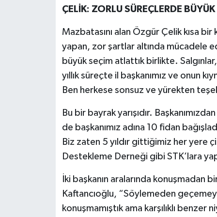
ÇELİK: ZORLU SÜREÇLERDE BÜYÜK 
Mazbatasını alan Özgür Çelik kısa bir
yapan, zor şartlar altında mücadele 
büyük seçim atlattık birlikte. Salgınl
yıllık süreçte il başkanımız ve onun kı
Ben herkese sonsuz ve yürekten teşe
Bu bir bayrak yarışıdır. Başkanımızdan 
de başkanımız adına 10 fidan bağışladık
Biz zaten 5 yıldır gittiğimiz her yere
Destekleme Derneği gibi STK’lara yapt
İki başkanın aralarında konuşmadan birb
Kaftancıoğlu, “Söylemeden geçemeyec
konuşmamıştık ama karşılıklı benzer n