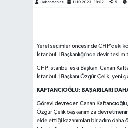
Haber Merkezi
11.10.2023 - 18:02
5
Yerel seçimler öncesinde CHP’deki ko
İstanbul İl Başkanlığı’nda devir teslim
CHP İstanbul eski Başkanı Canan Kaft
İstanbul İl Başkanı Özgür Çelik, yeni 
KAFTANCIOĞLU: BAŞARILARI DAH
Görevi devreden Canan Kaftancıoğlu, “
Özgür Çelik başkanımıza devretmeni
elde ettiği kazanımları bir adım daha