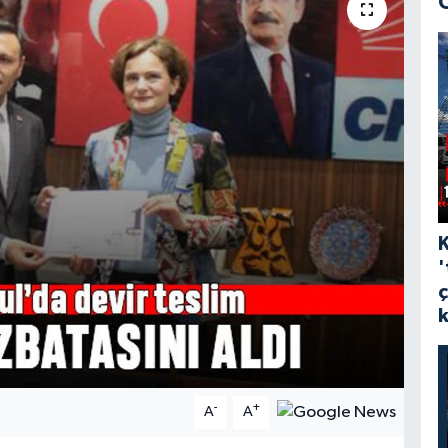
'
-
+
A
A