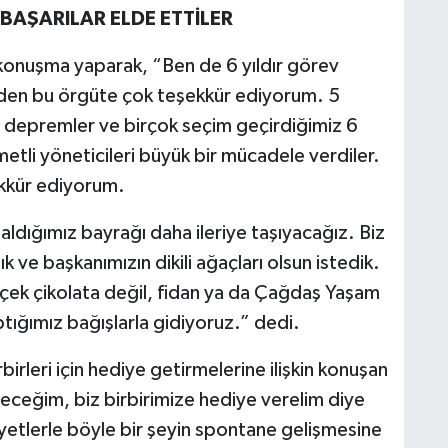
BAŞARILAR ELDE ETTİLER
 konuşma yaparak, “Ben de 6 yıldır görev
eden bu örgüte çok teşekkür ediyorum. 5
ar, depremler ve birçok seçim geçirdiğimiz 6
ymetli yöneticileri büyük bir mücadele verdiler.
kkür ediyorum.
aldığımız bayrağı daha ileriye taşıyacağız. Biz
 ve başkanımızın dikili ağaçları olsun istedik.
 çiçek çikolata değil, fidan ya da Çağdaş Yaşam
ığımız bağışlarla gidiyoruz.” dedi.
irleri için hediye getirmelerine ilişkin konuşan
eğim, biz birbirimize hediye verelim diye
iyetlerle böyle bir şeyin spontane gelişmesine