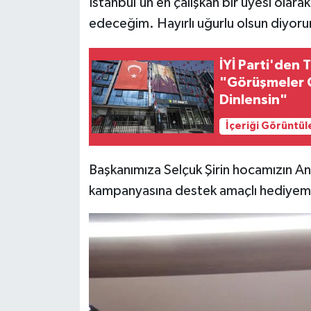
İstanbul’un en çalışkan bir üyesi ol
edeceğim. Hayırlı uğurlu olsun diyor
İYİ Parti'den
"Görüşmeler Ca
Dinlensin"
İçeriği Görüntül
Başkanımıza Selçuk Şirin hocamızın An
kampanyasına destek amaçlı hediyemi 