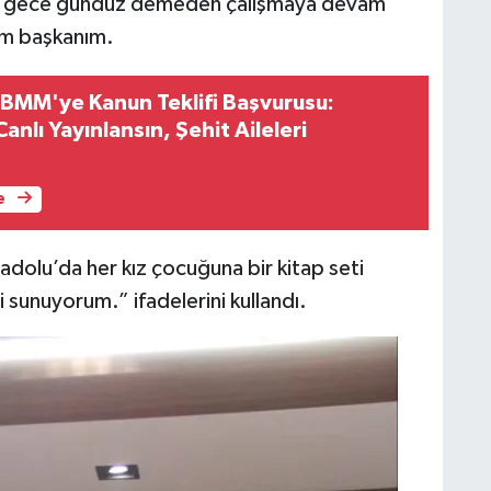
arak gece gündüz demeden çalışmaya devam
um başkanım.
 TBMM'ye Kanun Teklifi Başvurusu:
nlı Yayınlansın, Şehit Aileleri
e
adolu’da her kız çocuğuna bir kitap seti
sunuyorum.” ifadelerini kullandı.