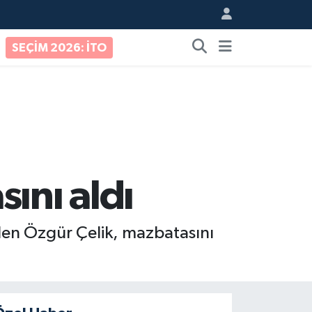
SEÇİM 2026: İTO
ını aldı
ilen Özgür Çelik, mazbatasını