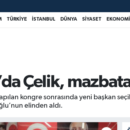
M
TÜRKİYE
İSTANBUL
DÜNYA
SİYASET
EKONOMİ
da Çelik, mazbatas
 yapılan kongre sonrasında yeni başkan seç
ğlu’nun elinden aldı.