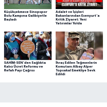
Küçükçekmece Sinopspor
Adalet ve İçişleri
Bolu Kampına Galibiyetle
Bakanlarından Esenyurt'a
Başladı
Kritik Ziyaret: Yeni
Yatırımlar Yolda
SAHİM-SEN'den Sağlıkta
İhraç Edilen Teğmenlerin
Kalıcı Ücret Reformu ve
Komutanı Albay Alper
Refah Payı Çağrısı
Topsakal Emekliye Sevk
Edildi