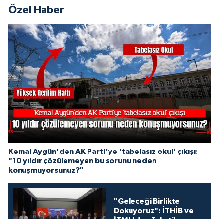
Özel Haber
Kemal Aygün'den AK Parti'ye 'tabelasız okul' çıkışı:
"10 yıldır çözülemeyen bu sorunu neden
konuşmuyorsunuz?"
"Geleceği Birlikte
Dokuyoruz": İTHİB ve