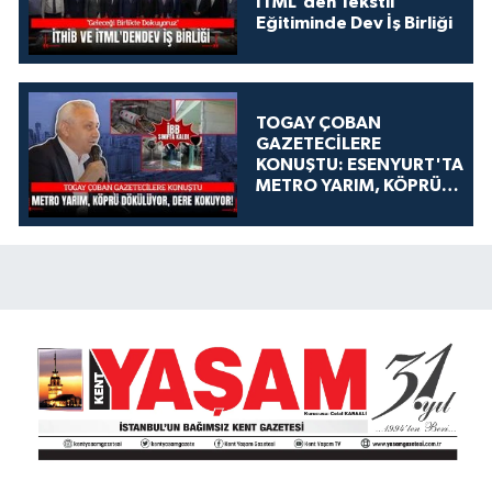
İTML'den Tekstil
Eğitiminde Dev İş Birliği
TOGAY ÇOBAN
GAZETECİLERE
KONUŞTU: ESENYURT'TA
METRO YARIM, KÖPRÜ
DÖKÜLÜYOR, DERE
KOKUYOR!