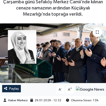
Çarşamba günü Sefaköy Merkez Camii’nde kılınan
cenaze namazının ardından Küçükyalı
Mezarlığı’nda toprağa verildi.
Paylaş
-
+
A
A
Haber Merkezi
29.01.2026 - 12:32
Okunma Süresi: 1 Dk