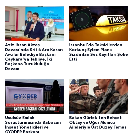
Aziz İhsan Aktaş
İstanbul'da Taksicilerden
Davası'nda Kritik Ara Karar:
Korkunç Eylem Planı:
Avcılar Belediye Başkanı
Sızdırılan Ses Kayıtları Şoke
Çaykara'ya Tahliye, İki
Etti
Başkana Tutukluluğa
Devam
Usulsüz Emlak
Bakan Gürlek'ten Behçet
Soruşturmasında Babacan
Oktay ve Uğur Mumcu
İnşaat Yöneticileri ve
Aileleriyle Üst Düzey Temas
GYODER Başkanı