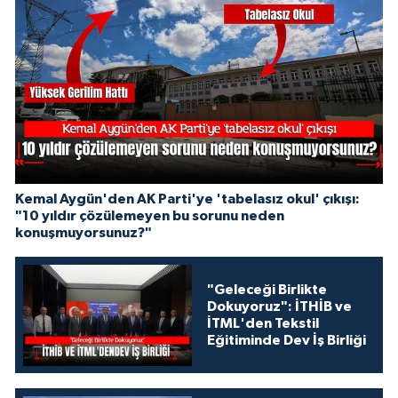
Kemal Aygün'den AK Parti'ye 'tabelasız okul' çıkışı:
"10 yıldır çözülemeyen bu sorunu neden
konuşmuyorsunuz?"
"Geleceği Birlikte
Dokuyoruz": İTHİB ve
İTML'den Tekstil
Eğitiminde Dev İş Birliği