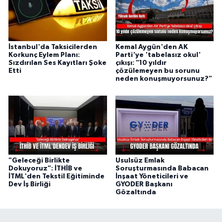
İstanbul'da Taksicilerden
Kemal Aygün'den AK
Korkunç Eylem Planı:
Parti'ye 'tabelasız okul'
Sızdırılan Ses Kayıtları Şoke
çıkışı: "10 yıldır
Etti
çözülemeyen bu sorunu
neden konuşmuyorsunuz?"
"Geleceği Birlikte
Usulsüz Emlak
Dokuyoruz": İTHİB ve
Soruşturmasında Babacan
İTML'den Tekstil Eğitiminde
İnşaat Yöneticileri ve
Dev İş Birliği
GYODER Başkanı
Gözaltında