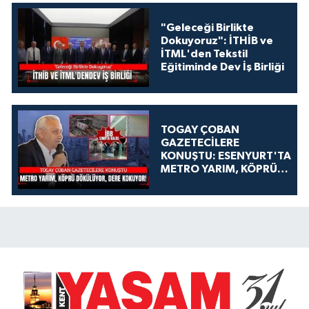
"Geleceği Birlikte
Dokuyoruz": İTHİB ve
İTML'den Tekstil
Eğitiminde Dev İş Birliği
TOGAY ÇOBAN
GAZETECİLERE
KONUŞTU: ESENYURT'TA
METRO YARIM, KÖPRÜ
DÖKÜLÜYOR, DERE
KOKUYOR!