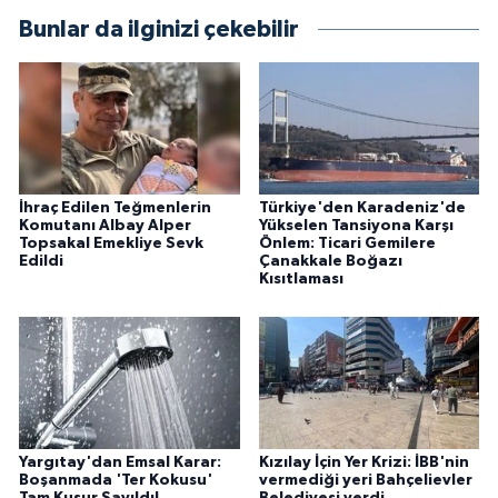
Bunlar da ilginizi çekebilir
İhraç Edilen Teğmenlerin
Türkiye'den Karadeniz'de
Komutanı Albay Alper
Yükselen Tansiyona Karşı
Topsakal Emekliye Sevk
Önlem: Ticari Gemilere
Edildi
Çanakkale Boğazı
Kısıtlaması
Yargıtay'dan Emsal Karar:
Kızılay İçin Yer Krizi: İBB'nin
Boşanmada 'Ter Kokusu'
vermediği yeri Bahçelievler