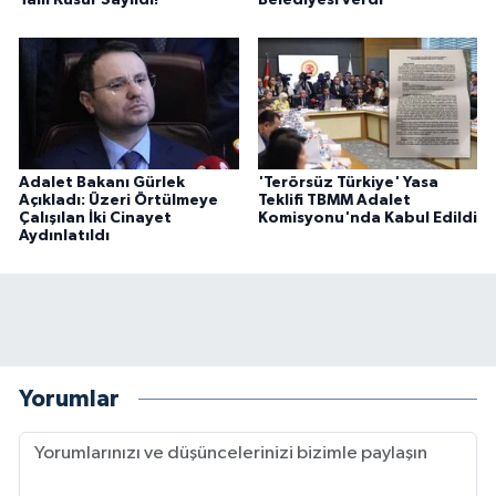
Tam Kusur Sayıldı!
Belediyesi verdi
Adalet Bakanı Gürlek
'Terörsüz Türkiye' Yasa
Açıkladı: Üzeri Örtülmeye
Teklifi TBMM Adalet
Çalışılan İki Cinayet
Komisyonu'nda Kabul Edildi
Aydınlatıldı
Yorumlar