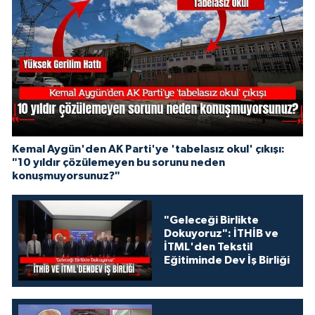
Kemal Aygün'den AK Parti'ye 'tabelasız okul' çıkışı:
"10 yıldır çözülemeyen bu sorunu neden
konuşmuyorsunuz?"
"Geleceği Birlikte
Dokuyoruz": İTHİB ve
İTML'den Tekstil
Eğitiminde Dev İş Birliği