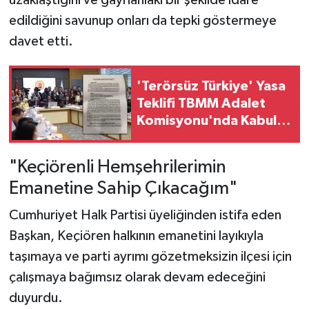
edildiğini savunup onları da tepki göstermeye
davet etti.
'Terörsüz Türkiye' Yasa
Teklifi TBMM Adalet
Komisyonu'nda Kabul
Edildi
"Keçiörenli Hemşehrilerimin
Emanetine Sahip Çıkacağım"
Cumhuriyet Halk Partisi üyeliğinden istifa eden
Başkan, Keçiören halkının emanetini layıkıyla
taşımaya ve parti ayrımı gözetmeksizin ilçesi için
çalışmaya bağımsız olarak devam edeceğini
duyurdu.