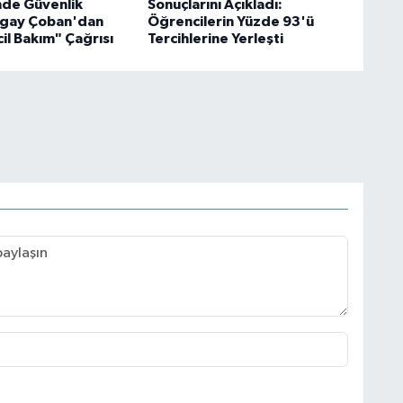
de Güvenlik
Sonuçlarını Açıkladı:
ogay Çoban'dan
Öğrencilerin Yüzde 93'ü
il Bakım" Çağrısı
Tercihlerine Yerleşti