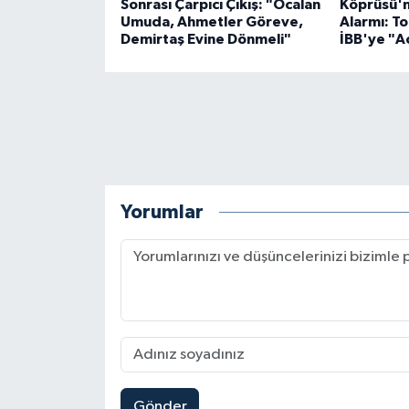
Sonrası Çarpıcı Çıkış: "Öcalan
Köprüsü'n
Umuda, Ahmetler Göreve,
Alarmı: T
Demirtaş Evine Dönmeli"
İBB'ye "Ac
Yorumlar
Gönder