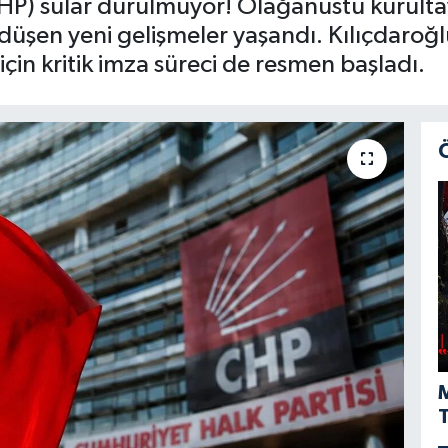
HP) sular durulmuyor! Olağanüstü kurultay 
düşen yeni gelişmeler yaşandı. Kılıçdaroğlu
için kritik imza süreci de resmen başladı.
M
T