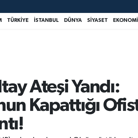
M
TÜRKİYE
İSTANBUL
DÜNYA
SİYASET
EKONOMİ
tay Ateşi Yandı:
nun Kapattığı Ofis
ntı!