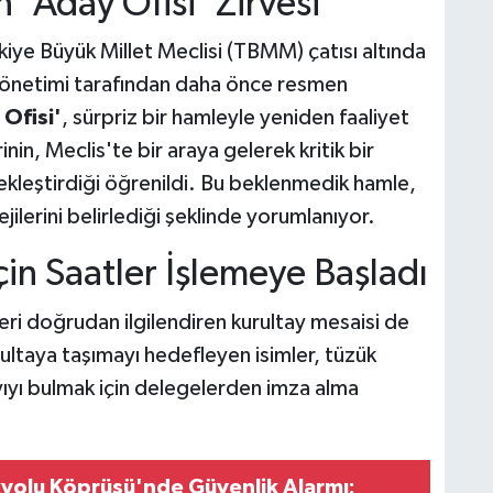
 'Aday Ofisi' Zirvesi
iye Büyük Millet Meclisi (TBMM) çatısı altında
yönetimi tarafından daha önce resmen
Ofisi'
, sürpriz bir hamleyle yeniden faaliyet
nin, Meclis'te bir araya gelerek kritik bir
kleştirdiği öğrenildi. Bu beklenmedik hamle,
jilerini belirlediği şeklinde yorumlanıyor.
in Saatler İşlemeye Başladı
eri doğrudan ilgilendiren kurultay mesaisi de
rultaya taşımayı hedefleyen isimler, tüzük
ıyı bulmak için delegelerden imza alma
kyolu Köprüsü'nde Güvenlik Alarmı: