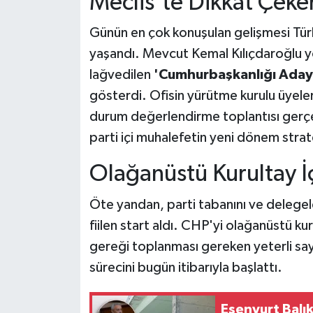
Meclis'te Dikkat Çeken
Günün en çok konuşulan gelişmesi Türk
yaşandı. Mevcut Kemal Kılıçdaroğlu 
lağvedilen
'Cumhurbaşkanlığı Aday 
gösterdi. Ofisin yürütme kurulu üyeleri
durum değerlendirme toplantısı gerçe
parti içi muhalefetin yeni dönem strate
Olağanüstü Kurultay İç
Öte yandan, parti tabanını ve delegel
fiilen start aldı. CHP'yi olağanüstü ku
gereği toplanması gereken yeterli say
sürecini bugün itibarıyla başlattı.
Esenyurt Balı