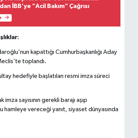
an İBB'ye "Acil Bakım" Çağrısı
e
lıklar:
daroğlu'nun kapattığı Cumhurbaşkanlığı Aday
eclis'te toplandı.
tay hedefiyle başlatılan resmi imza süreci
 imza sayısının gerekli barajı aşıp
 hamleye vereceği yanıt, siyaset dünyasında