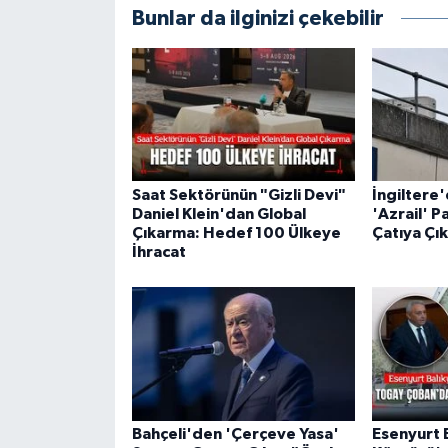
Bunlar da ilginizi çekebilir
Saat Sektörünün "Gizli Devi"
İngiltere
Daniel Klein'dan Global
'Azrail' P
Çıkarma: Hedef 100 Ülkeye
Çatıya Çık
İhracat
Bahçeli'den 'Çerçeve Yasa'
Esenyurt 