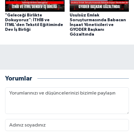
"Geleceği Birlikte
Usulsüz Emlak
Dokuyoruz": İTHİB ve
Soruşturmasında Babacan
İTML'den Tekstil Eğitiminde
İnşaat Yöneticileri ve
Dev İş Birliği
GYODER Başkanı
Gözaltında
Yorumlar