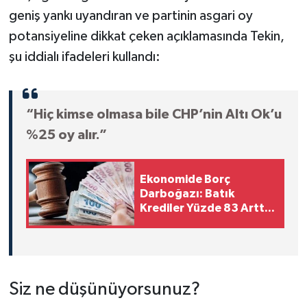
geniş yankı uyandıran ve partinin asgari oy
potansiyeline dikkat çeken açıklamasında Tekin,
şu iddialı ifadeleri kullandı:
“Hiç kimse olmasa bile CHP’nin Altı Ok’u
%25 oy alır.”
Ekonomide Borç
Darboğazı: Batık
Krediler Yüzde 83 Arttı,
Bankalar İpoteklere El
Koyuyor
Siz ne düşünüyorsunuz?