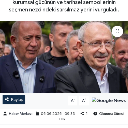
kurumsal gücünün ve tarihsel sembollerinin
seçmen nezdindeki sarsılmaz yerini vurguladı.
Paylaş
-
+
A
A
Haber Merkezi
06.06.2026 - 09:33
1
Okunma Süresi:
1 Dk