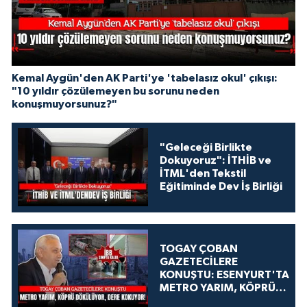
Kemal Aygün'den AK Parti'ye 'tabelasız okul' çıkışı:
"10 yıldır çözülemeyen bu sorunu neden
konuşmuyorsunuz?"
"Geleceği Birlikte
Dokuyoruz": İTHİB ve
İTML'den Tekstil
Eğitiminde Dev İş Birliği
TOGAY ÇOBAN
GAZETECİLERE
KONUŞTU: ESENYURT'TA
METRO YARIM, KÖPRÜ
DÖKÜLÜYOR, DERE