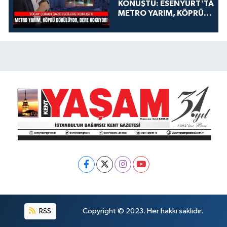
KONUŞTU: ESENYURT'TA
METRO YARIM, KÖPRÜ
DÖKÜLÜYOR, DERE
KOKUYOR!
RSS
Copyright © 2023. Her hakkı saklıdır.