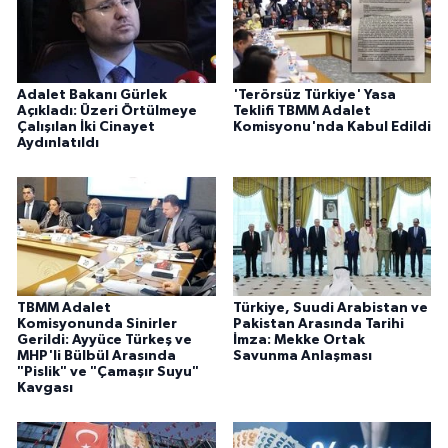
Adalet Bakanı Gürlek
'Terörsüz Türkiye' Yasa
Açıkladı: Üzeri Örtülmeye
Teklifi TBMM Adalet
Çalışılan İki Cinayet
Komisyonu'nda Kabul Edildi
Aydınlatıldı
TBMM Adalet
Türkiye, Suudi Arabistan ve
Komisyonunda Sinirler
Pakistan Arasında Tarihi
Gerildi: Ayyüce Türkeş ve
İmza: Mekke Ortak
MHP'li Bülbül Arasında
Savunma Anlaşması
"Pislik" ve "Çamaşır Suyu"
Kavgası