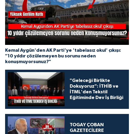
Kemal Aygün'den AK Parti'ye 'tabelasız okul' çıkışı:
"10 yıldır çözülemeyen bu sorunu neden
konuşmuyorsunuz?"
"Geleceği Birlikte
Dokuyoruz": İTHİB ve
İTML'den Tekstil
Eğitiminde Dev İş Birliği
TOGAY ÇOBAN
GAZETECİLERE