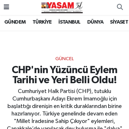
GÜNDEM
TÜRKİYE
İSTANBUL
DÜNYA
SİYASET
GÜNCEL
CHP'nin Yüzüncü Eylem
Tarihi ve Yeri Belli Oldu!
Cumhuriyet Halk Partisi (CHP), tutuklu
Cumhurbaşkanı Adayı Ekrem İmamoğlu için
başlattığı direnişin en kritik duraklarından birine
hazırlanıyor. Türkiye genelinde devam eden
"Millet İradesine Sahip Çıkıyor" eylemleri,
Çanakkale’de yapılacak dev buluşma ile "dalya"