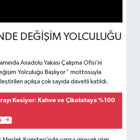
İNDE DEĞİŞİM YOLCULUĞU
samında Anadolu Yakası Çalışma Ofisi’ni
Değişim Yolculuğu Başlıyor” mottosuyla
tirilen açılışa çok sayıda davetli katıldı.
turayı Kesiyor: Kahve ve Çikolataya %100
e
r Meslek Komitesi’nde yarışa girecek olan