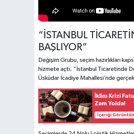
“İSTANBUL TİCARET
BAŞLIYOR”
Değişim Grubu, seçim hazırlıkları kap
hizmete açtı. “İstanbul Ticaretinde 
Üsküdar İcadiye Mahallesi’nde gerçekleş
İklim Krizi Fa
Zam Yolda!
İçeriği Görüntül
Seçimlerde 24 Nolu Lojistik Hizmetle