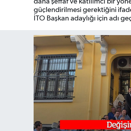
daha şeffaf ve katılımcı bir yö
güçlendirilmesi gerektiğini ifa
İTO Başkan adaylığı için adı geç