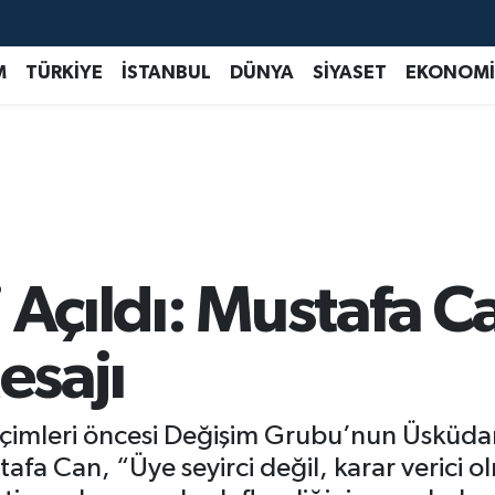
M
TÜRKİYE
İSTANBUL
DÜNYA
SİYASET
EKONOMİ
 Açıldı: Mustafa C
esajı
 seçimleri öncesi Değişim Grubu’nun Üsküda
fa Can, “Üye seyirci değil, karar verici o