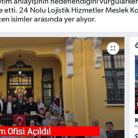
netim anlayışının hedeflendiğini vurgularke
de etti. 24 Nolu Lojistik Hizmetler Meslek 
en isimler arasında yer alıyor.
'