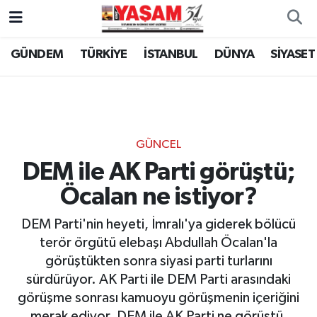
GÜNDEM
TÜRKİYE
İSTANBUL
DÜNYA
SİYASET
GÜNCEL
DEM ile AK Parti görüştü;
Öcalan ne istiyor?
DEM Parti'nin heyeti, İmralı'ya giderek bölücü
terör örgütü elebaşı Abdullah Öcalan'la
görüştükten sonra siyasi parti turlarını
sürdürüyor. AK Parti ile DEM Parti arasındaki
görüşme sonrası kamuoyu görüşmenin içeriğini
merak ediyor. DEM ile AK Parti ne görüştü,