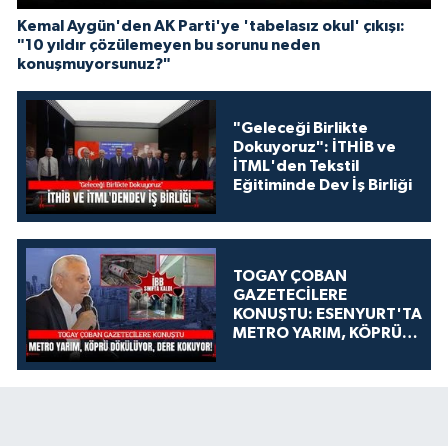
Kemal Aygün'den AK Parti'ye 'tabelasız okul' çıkışı:
"10 yıldır çözülemeyen bu sorunu neden
konuşmuyorsunuz?"
"Geleceği Birlikte
Dokuyoruz": İTHİB ve
İTML'den Tekstil
Eğitiminde Dev İş Birliği
TOGAY ÇOBAN
GAZETECİLERE
KONUŞTU: ESENYURT'TA
METRO YARIM, KÖPRÜ
DÖKÜLÜYOR, DERE
KOKUYOR!