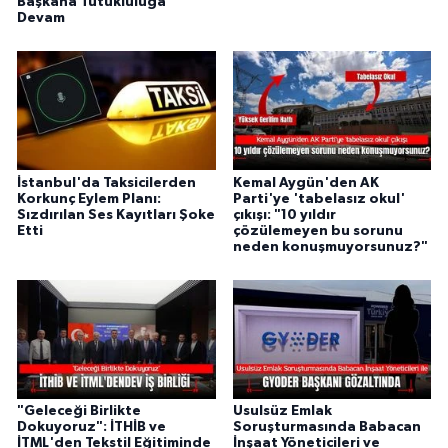
Başkana Tutukluluğa
Devam
İstanbul'da Taksicilerden
Kemal Aygün'den AK
Korkunç Eylem Planı:
Parti'ye 'tabelasız okul'
Sızdırılan Ses Kayıtları Şoke
çıkışı: "10 yıldır
Etti
çözülemeyen bu sorunu
neden konuşmuyorsunuz?"
"Geleceği Birlikte
Usulsüz Emlak
Dokuyoruz": İTHİB ve
Soruşturmasında Babacan
İTML'den Tekstil Eğitiminde
İnşaat Yöneticileri ve