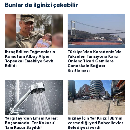
Bunlar da ilginizi çekebilir
İhraç Edilen Teğmenlerin
Türkiye'den Karadeniz'de
Komutanı Albay Alper
Yükselen Tansiyona Karşı
Topsakal Emekliye Sevk
Önlem: Ticari Gemilere
Edildi
Çanakkale Boğazı
Kısıtlaması
Yargıtay'dan Emsal Karar:
Kızılay İçin Yer Krizi: İBB'nin
Boşanmada 'Ter Kokusu'
vermediği yeri Bahçelievler
Tam Kusur Sayıldı!
Belediyesi verdi