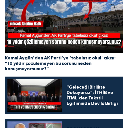
Kemal Aygün'den AK Parti'ye 'tabelasız okul' çıkışı:
"10 yıldır çözülemeyen bu sorunu neden
konuşmuyorsunuz?"
"Geleceği Birlikte
Dokuyoruz": İTHİB ve
İTML'den Tekstil
Eğitiminde Dev İş Birliği