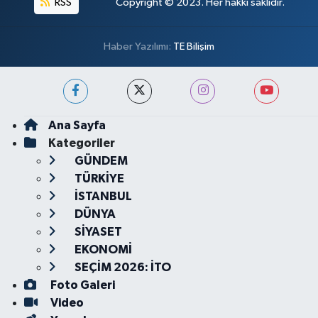
RSS
Copyright © 2023. Her hakkı saklıdır.
Haber Yazılımı:
TE Bilişim
Ana Sayfa
Kategoriler
GÜNDEM
TÜRKİYE
İSTANBUL
DÜNYA
SİYASET
EKONOMİ
SEÇİM 2026: İTO
Foto Galeri
Video