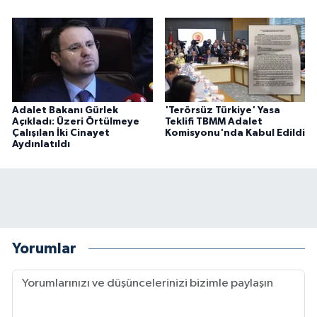
Adalet Bakanı Gürlek
'Terörsüz Türkiye' Yasa
Açıkladı: Üzeri Örtülmeye
Teklifi TBMM Adalet
Çalışılan İki Cinayet
Komisyonu'nda Kabul Edildi
Aydınlatıldı
Yorumlar