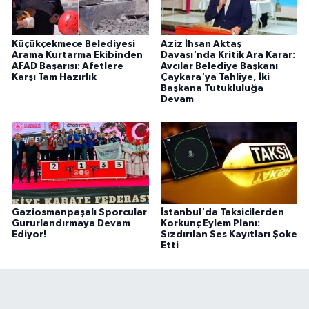
Küçükçekmece Belediyesi
Aziz İhsan Aktaş
Arama Kurtarma Ekibinden
Davası'nda Kritik Ara Karar:
AFAD Başarısı: Afetlere
Avcılar Belediye Başkanı
Karşı Tam Hazırlık
Çaykara'ya Tahliye, İki
Başkana Tutukluluğa
Devam
Gaziosmanpaşalı Sporcular
İstanbul'da Taksicilerden
Gururlandırmaya Devam
Korkunç Eylem Planı:
Ediyor!
Sızdırılan Ses Kayıtları Şoke
Etti