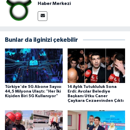
Haber Merkezi
Bunlar da ilginizi çekebilir
Türkiye'de 5G Abone Sayısı
14 Aylık Tutukluluk Sona
44,5 Milyona Ulaştı: "Her İki
Erdi: Avcılar Belediye
Kişiden Biri 5G Kullanıyor"
Başkanı Utku Caner
Çaykara Cezaevinden Çıktı