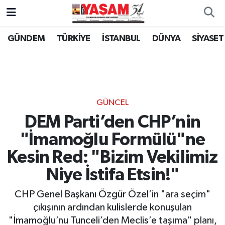
GÜNDEM
TÜRKİYE
İSTANBUL
DÜNYA
SİYASET
GÜNCEL
DEM Parti’den CHP’nin
"İmamoğlu Formülü"ne
Kesin Red: "Bizim Vekilimiz
Niye İstifa Etsin!"
CHP Genel Başkanı Özgür Özel’in "ara seçim"
çıkışının ardından kulislerde konuşulan
"İmamoğlu’nu Tunceli’den Meclis’e taşıma" planı,