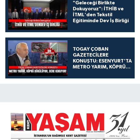
"Geleceği Birlikte
Dokuyoruz": İTHİB ve
İTML'den Tekstil
Eğitiminde Dev İş Birliği
TOGAY ÇOBAN
GAZETECİLERE
KONUŞTU: ESENYURT'TA
METRO YARIM, KÖPRÜ
DÖKÜLÜYOR, DERE
KOKUYOR!