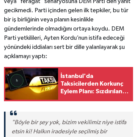
veya "feragat" senaryosuna DEM Parti’den yanıt
gecikmedi. Parti içinden gelen ilk tepkiler, bu tür
bir iş birliğinin veya planın kesinlikle
gündemlerinde olmadığını ortaya koydu. DEM
Parti yetkilileri, Ayten Kordu’nun istifa edeceği
yönündeki iddiaları sert bir dille yalanlayarak şu
açıklamayı yaptı:
İstanbul'da
Taksicilerden Korkunç
Eylem Planı: Sızdırılan
Ses Kayıtları Şoke Etti
"Böyle bir şey yok, bizim vekilimiz niye istifa
etsin ki! Halkın iradesiyle seçilmiş bir