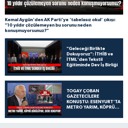
Kemal Aygün'den AK Parti'ye 'tabelasız okul' çıkışı:
"10 yıldır çözülemeyen bu sorunu neden
konuşmuyorsunuz?"
"Geleceği Birlikte
Dokuyoruz": İTHİB ve
İTML'den Tekstil
Eğitiminde Dev İş Birliği
TOGAY ÇOBAN
GAZETECİLERE
KONUŞTU: ESENYURT'TA
METRO YARIM, KÖPRÜ
DÖKÜLÜYOR, DERE
KOKUYOR!