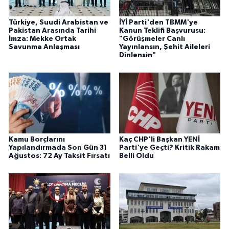
Türkiye, Suudi Arabistan ve
İYİ Parti'den TBMM'ye
Pakistan Arasında Tarihi
Kanun Teklifi Başvurusu:
İmza: Mekke Ortak
"Görüşmeler Canlı
Savunma Anlaşması
Yayınlansın, Şehit Aileleri
Dinlensin"
Kamu Borçlarını
Kaç CHP'li Başkan YENİ
Yapılandırmada Son Gün 31
Parti'ye Geçti? Kritik Rakam
Ağustos: 72 Ay Taksit Fırsatı
Belli Oldu