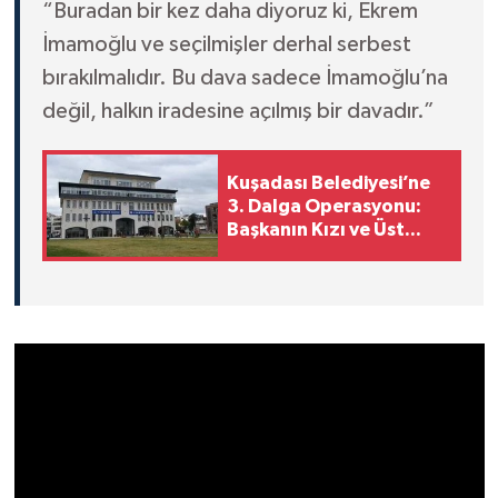
“Buradan bir kez daha diyoruz ki, Ekrem
İmamoğlu ve seçilmişler derhal serbest
bırakılmalıdır. Bu dava sadece İmamoğlu’na
değil, halkın iradesine açılmış bir davadır.”
Kuşadası Belediyesi’ne
3. Dalga Operasyonu:
Başkanın Kızı ve Üst
Düzey İsimler
Gözaltında