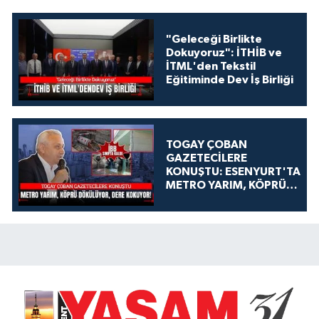
"Geleceği Birlikte
Dokuyoruz": İTHİB ve
İTML'den Tekstil
Eğitiminde Dev İş Birliği
TOGAY ÇOBAN
GAZETECİLERE
KONUŞTU: ESENYURT'TA
METRO YARIM, KÖPRÜ
DÖKÜLÜYOR, DERE
KOKUYOR!