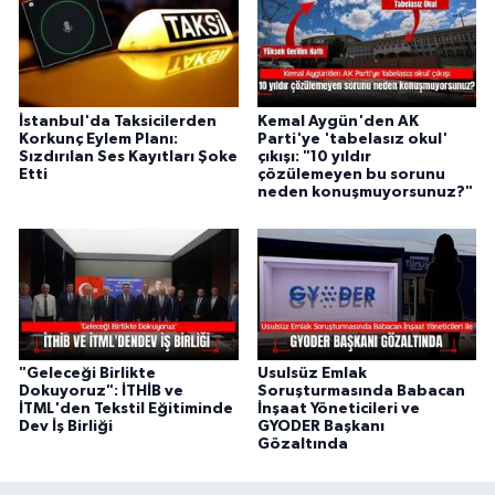
İstanbul'da Taksicilerden
Kemal Aygün'den AK
Korkunç Eylem Planı:
Parti'ye 'tabelasız okul'
Sızdırılan Ses Kayıtları Şoke
çıkışı: "10 yıldır
Etti
çözülemeyen bu sorunu
neden konuşmuyorsunuz?"
"Geleceği Birlikte
Usulsüz Emlak
Dokuyoruz": İTHİB ve
Soruşturmasında Babacan
İTML'den Tekstil Eğitiminde
İnşaat Yöneticileri ve
Dev İş Birliği
GYODER Başkanı
Gözaltında