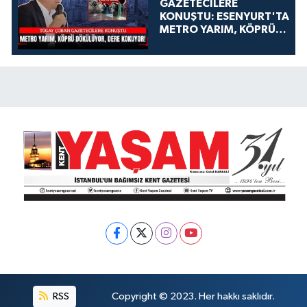
GAZETECİLERE
KONUŞTU: ESENYURT'TA
METRO YARIM, KÖPRÜ
DÖKÜLÜYOR, DERE
KOKUYOR!
RSS
Copyright © 2023. Her hakkı saklıdır.