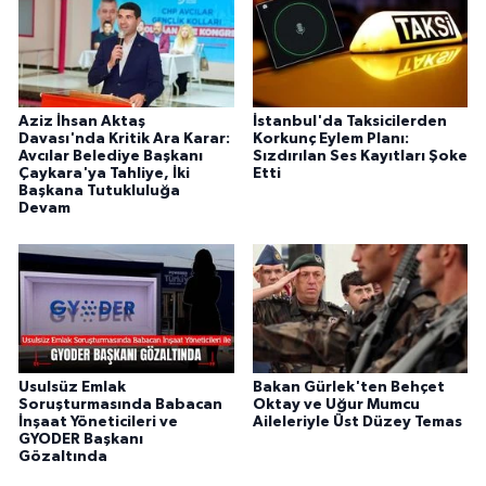
Aziz İhsan Aktaş
İstanbul'da Taksicilerden
Davası'nda Kritik Ara Karar:
Korkunç Eylem Planı:
Avcılar Belediye Başkanı
Sızdırılan Ses Kayıtları Şoke
Çaykara'ya Tahliye, İki
Etti
Başkana Tutukluluğa
Devam
Usulsüz Emlak
Bakan Gürlek'ten Behçet
Soruşturmasında Babacan
Oktay ve Uğur Mumcu
İnşaat Yöneticileri ve
Aileleriyle Üst Düzey Temas
GYODER Başkanı
Gözaltında