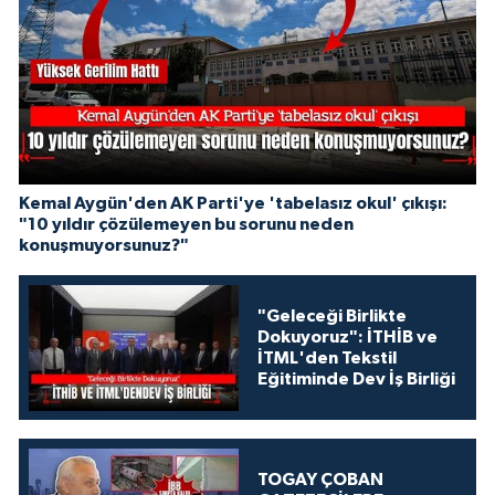
Kemal Aygün'den AK Parti'ye 'tabelasız okul' çıkışı:
"10 yıldır çözülemeyen bu sorunu neden
konuşmuyorsunuz?"
"Geleceği Birlikte
Dokuyoruz": İTHİB ve
İTML'den Tekstil
Eğitiminde Dev İş Birliği
TOGAY ÇOBAN