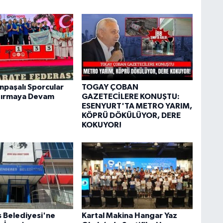
paşalı Sporcular
TOGAY ÇOBAN
dırmaya Devam
GAZETECİLERE KONUŞTU:
ESENYURT'TA METRO YARIM,
KÖPRÜ DÖKÜLÜYOR, DERE
KOKUYOR!
 Belediyesi'ne
Kartal Makina Hangar Yaz