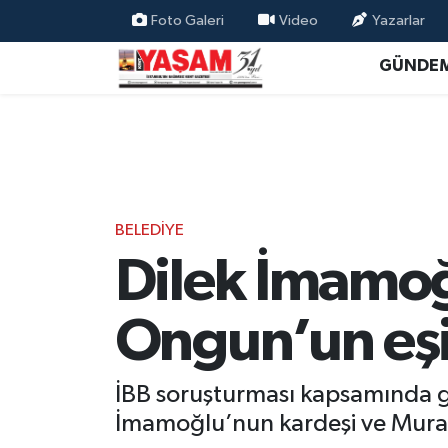
Foto Galeri
Video
Yazarlar
GÜNDE
BELEDİYE
Dilek İmamoğ
Ongun’un eşi
İBB soruşturması kapsamında g
İmamoğlu’nun kardeşi ve Murat 