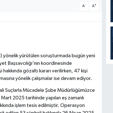
-
+
A
A
B) yönelik yürütülen soruşturmada bugün yeni
yet Başsavcılığı'nın koordinesinde
 hakkında gözaltı kararı verilirken, 47 kişi
lanmasına yönelik çalışmalar ise devam ediyor.
"Mali Suçlarla Mücadele Şube Müdürlüğümüzce
Mart 2025 tarihinde yapılan eş zamanlı
kında işlem tesis edilmiştir. Operasyon
it edilen 53 şüpheli hakkında 26 Nisan 2025