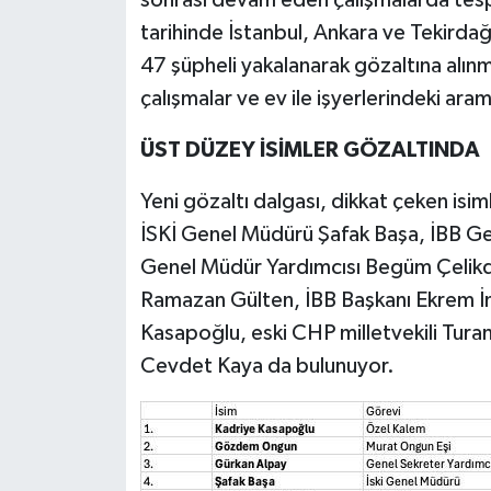
tarihinde İstanbul, Ankara ve Tekirda
47 şüpheli yakalanarak gözaltına alınmı
çalışmalar ve ev ile işyerlerindeki aram
ÜST DÜZEY İSİMLER GÖZALTINDA
Yeni gözaltı dalgası, dikkat çeken isim
İSKİ Genel Müdürü Şafak Başa, İBB Gen
Genel Müdür Yardımcısı Begüm Çelikdel
Ramazan Gülten, İBB Başkanı Ekrem 
Kasapoğlu, eski CHP milletvekili Tur
Cevdet Kaya da bulunuyor.