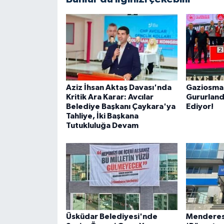
Aziz İhsan Aktaş Davası'nda
Gaziosman
Kritik Ara Karar: Avcılar
Gururlan
Belediye Başkanı Çaykara'ya
Ediyor!
Tahliye, İki Başkana
Tutukluluğa Devam
Üsküdar Belediyesi'nde
Menderes