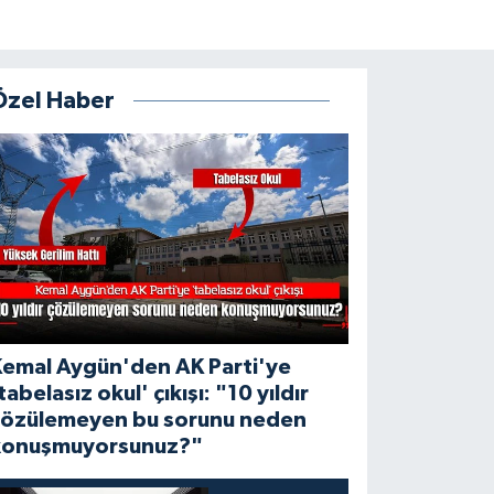
Özel Haber
Kemal Aygün'den AK Parti'ye
tabelasız okul' çıkışı: "10 yıldır
çözülemeyen bu sorunu neden
konuşmuyorsunuz?"