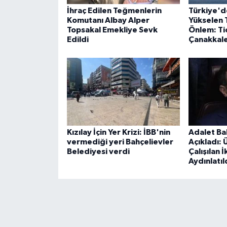
İhraç Edilen Teğmenlerin
Türkiye'd
Komutanı Albay Alper
Yükselen 
Topsakal Emekliye Sevk
Önlem: Ti
Edildi
Çanakkale
Kızılay İçin Yer Krizi: İBB'nin
Adalet Ba
vermediği yeri Bahçelievler
Açıkladı:
Belediyesi verdi
Çalışılan İ
Aydınlatıl