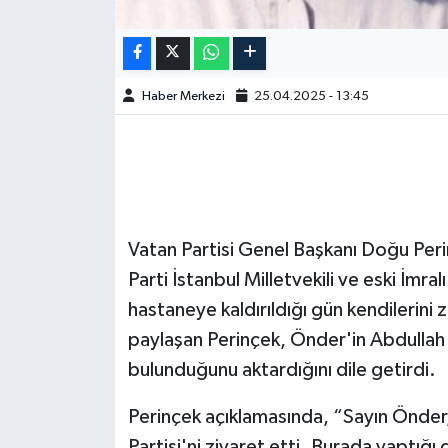
Haber Merkezi
25.04.2025 - 13:45
Vatan Partisi Genel Başkanı Doğu Per
Parti İstanbul Milletvekili ve eski İmra
hastaneye kaldırıldığı gün kendilerini z
paylaşan Perinçek, Önder'in Abdullah 
bulunduğunu aktardığını dile getirdi.
Perinçek açıklamasında, “Sayın Önde
Partisi'ni ziyaret etti. Burada yaptığ