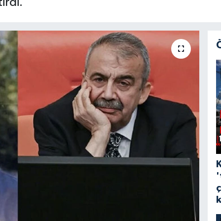
irdi.
'