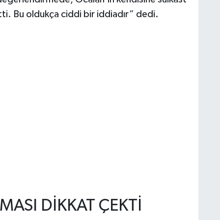
ti. Bu oldukça ciddi bir iddiadır” dedi.
MASI DİKKAT ÇEKTİ