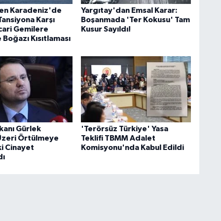
en Karadeniz'de
Yargıtay'dan Emsal Karar:
Tansiyona Karşı
Boşanmada 'Ter Kokusu' Tam
cari Gemilere
Kusur Sayıldı!
 Boğazı Kısıtlaması
kanı Gürlek
'Terörsüz Türkiye' Yasa
 Üzeri Örtülmeye
Teklifi TBMM Adalet
ki Cinayet
Komisyonu'nda Kabul Edildi
dı