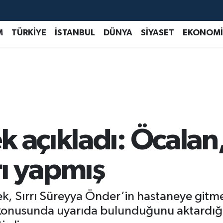
M
TÜRKİYE
İSTANBUL
DÜNYA
SİYASET
EKONOMİ
 açıkladı: Öcalan,
ı yapmış
çek, Sırrı Süreyya Önder’in hastaneye gitm
” konusunda uyarıda bulunduğunu aktardığı