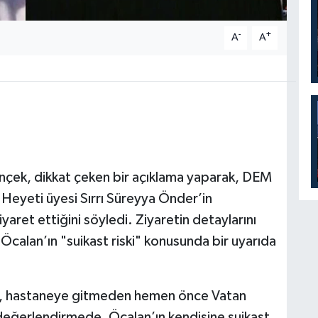
-
+
A
A
inçek, dikkat çeken bir açıklama yaparak, DEM
lı Heyeti üyesi Sırrı Süreyya Önder’in
iyaret ettiğini söyledi. Ziyaretin detaylarını
Öcalan’ın "suikast riski" konusunda bir uyarıda
r, hastaneye gitmeden hemen önce Vatan
ı değerlendirmede, Öcalan’ın kendisine suikast