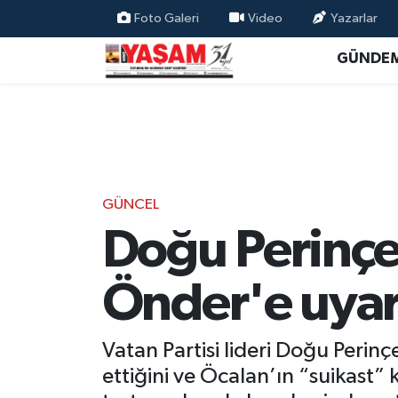
Foto Galeri
Video
Yazarlar
GÜNDE
GÜNCEL
Doğu Perinçek
Önder'e uyar
Vatan Partisi lideri Doğu Perin
ettiğini ve Öcalan’ın “suikast