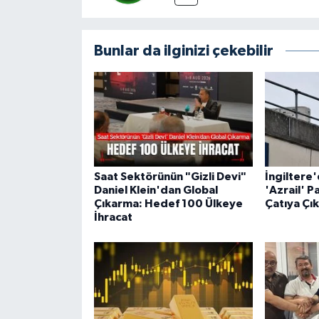
Bunlar da ilginizi çekebilir
Saat Sektörünün "Gizli Devi"
İngiltere
Daniel Klein'dan Global
'Azrail' P
Çıkarma: Hedef 100 Ülkeye
Çatıya Çık
İhracat