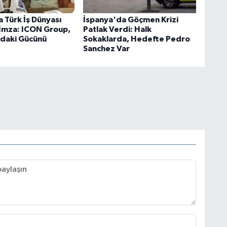
 Türk İş Dünyası
İspanya'da Göçmen Krizi
k İmza: ICON Group,
Patlak Verdi: Halk
'daki Gücünü
Sokaklarda, Hedefte Pedro
Sanchez Var