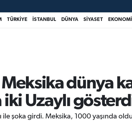
M
TÜRKİYE
İSTANBUL
DÜNYA
SİYASET
EKONOMİ
; Meksika dünya 
iki Uzaylı gösterd
le şoka girdi. Meksika, 1000 yaşında oldukla