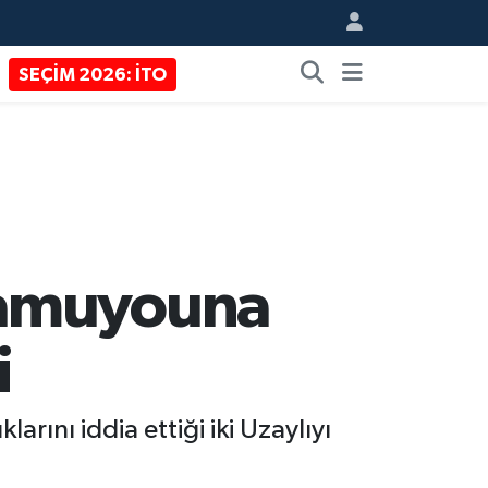
SEÇİM 2026: İTO
kamuyouna
i
rını iddia ettiği iki Uzaylıyı