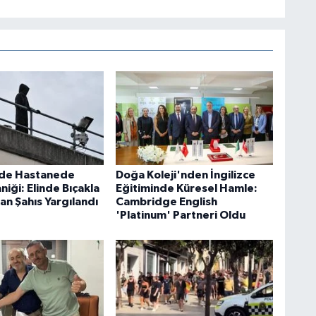
'de Hastanede
Doğa Koleji'nden İngilizce
aniği: Elinde Bıçakla
Eğitiminde Küresel Hamle:
an Şahıs Yargılandı
Cambridge English
'Platinum' Partneri Oldu