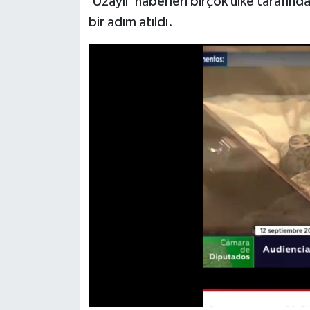
'Uzaylı' haberleri birçok ülke tarafın
bir adım atıldı.