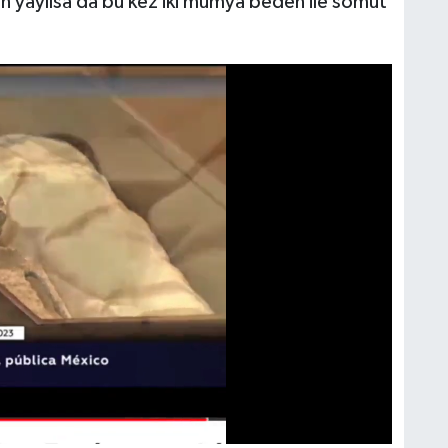
dan yayılsa da bu kez iki mumya beden ile somut