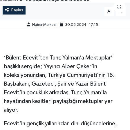
Paylaş
-
+
A
A
Haber Merkezi
30.05.2024 - 17:15
‘Bülent Ecevit’ten Tunç Yalman’a Mektuplar’
başlıklı sergide; Yayıncı Alper Çeker’in
koleksiyonundan, Türkiye Cumhuriyeti'nin 16.
Başbakanı, Gazeteci, Şair ve Yazar Bülent
Ecevit'in çocukluk arkadaşı Tunç Yalman’la
hayatından kesitleri paylaştığı mektuplar yer
alıyor.
Ecevit'in gençlik yıllarından dini düşüncelerine,