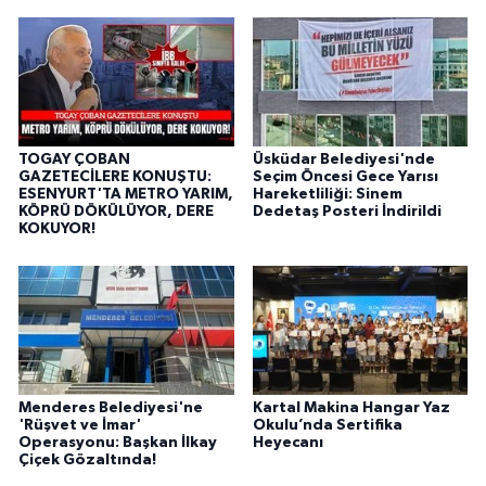
TOGAY ÇOBAN
Üsküdar Belediyesi'nde
GAZETECİLERE KONUŞTU:
Seçim Öncesi Gece Yarısı
ESENYURT'TA METRO YARIM,
Hareketliliği: Sinem
KÖPRÜ DÖKÜLÜYOR, DERE
Dedetaş Posteri İndirildi
KOKUYOR!
Menderes Belediyesi'ne
Kartal Makina Hangar Yaz
'Rüşvet ve İmar'
Okulu’nda Sertifika
Operasyonu: Başkan İlkay
Heyecanı
Çiçek Gözaltında!