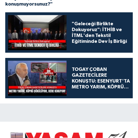
konuşmuyorsunuz?"
"Geleceği Birlikte
Dokuyoruz": İTHİB ve
İTML'den Tekstil
Eğitiminde Dev İş Birliği
TOGAY ÇOBAN
GAZETECİLERE
KONUŞTU: ESENYURT'TA
METRO YARIM, KÖPRÜ
DÖKÜLÜYOR, DERE
KOKUYOR!