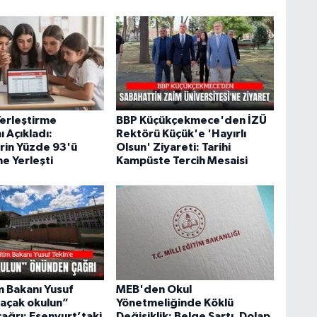
erleştirme
BBP Küçükçekmece'den İZÜ
ı Açıkladı:
Rektörü Küçük'e 'Hayırlı
rin Yüzde 93'ü
Olsun' Ziyareti: Tarihi
ne Yerleşti
Kampüste Tercih Mesaisi
im Bakanı Yusuf
MEB'den Okul
kaçak okulun”
Yönetmeliğinde Köklü
ağrı: Esenyurt’taki
Değişiklik: Belge Şartı, Dolap