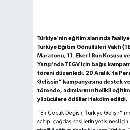
Türkiye’nin eğitim alanında faaliy
Türkiye Eğitim Gönüllüleri Vakfı (T
Maratonu, 11. Eker I Run Koşusu v
Yarışı’nda TEGV için bağış kampan
töreni düzenledi. 20 Aralık’ta Pe
Gelişsin” kampanyasına destek ver
törende, adımlarını nitelikli eğit
yüzücülere ödülleri takdim edildi.
“Bir Çocuk Değişir, Türkiye Gelişir” 
sahip, çağdaş nesillerin yetişmesi için