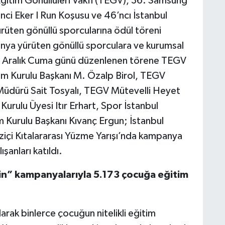
 Eğitim Gönüllüleri Vakfı (TEGV), 36. Samsung
inci Eker I Run Koşusu ve 46’ncı İstanbul
ten gönüllü sporcularına ödül töreni
nya yürüten gönüllü sporculara ve kurumsal
20 Aralık Cuma günü düzenlenen törene TEGV
m Kurulu Başkanı M. Özalp Birol, TEGV
Müdürü Sait Tosyalı, TEGV Mütevelli Heyet
rulu Üyesi Itır Erhart, Spor İstanbul
m Kurulu Başkanı Kıvanç Ergun; İstanbul
içi Kıtalararası Yüzme Yarışı’nda kampanya
şanları katıldı.
sin” kampanyalarıyla 5.173 çocuğa eğitim
larak binlerce çocuğun nitelikli eğitim