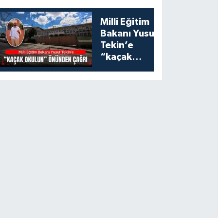
İçin Aynı
Sofrada
Milli Eğitim
Buluştu
Bakanı Yusuf
Tekin’e
“kaçak
okulun”
önünden
çağrı:
Esenyurt’taki
bu okulu
konuşalım!