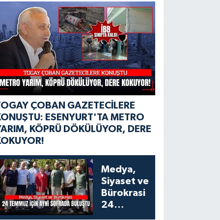
TOGAY ÇOBAN GAZETECİLERE
KONUŞTU: ESENYURT'TA METRO
YARIM, KÖPRÜ DÖKÜLÜYOR, DERE
KOKUYOR!
Medya,
Siyaset ve
Bürokrasi
24
Temmuz