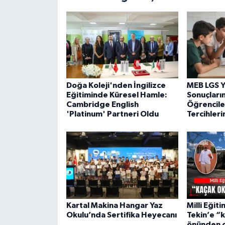
Doğa Koleji'nden İngilizce
MEB LGS Y
Eğitiminde Küresel Hamle:
Sonuçların
Cambridge English
Öğrencile
'Platinum' Partneri Oldu
Tercihleri
Kartal Makina Hangar Yaz
Milli Eğit
Okulu’nda Sertifika Heyecanı
Tekin’e “
önünden ç