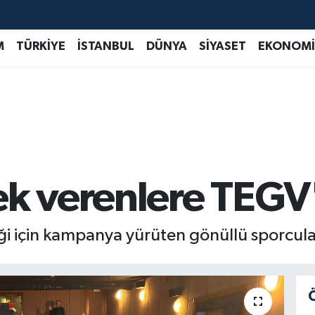
M
TÜRKİYE
İSTANBUL
DÜNYA
SİYASET
EKONOMİ
ek verenlere TEGV
eği için kampanya yürüten gönüllü sporcul