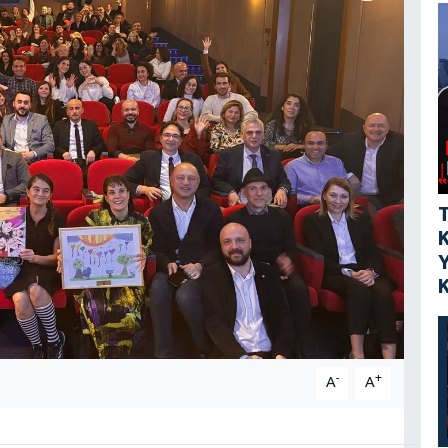
-
+
A
A