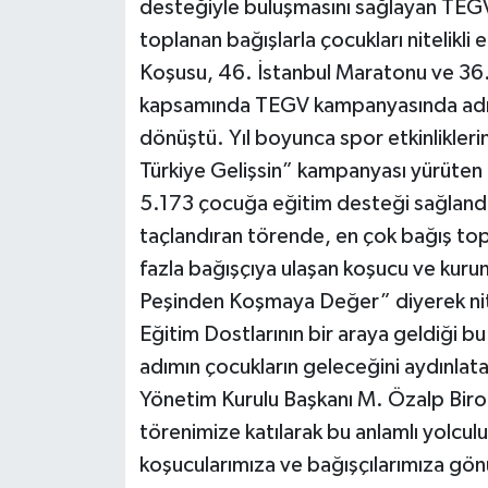
desteğiyle buluşmasını sağlayan TEG
toplanan bağışlarla çocukları nitelikli
Koşusu, 46. İstanbul Maratonu ve 36.
kapsamında TEGV kampanyasında adımla
dönüştü. Yıl boyunca spor etkinlikler
Türkiye Gelişsin” kampanyası yürüten k
5.173 çocuğa eğitim desteği sağlandı
taçlandıran törende, en çok bağış top
fazla bağışçıya ulaşan koşucu ve kurum
Peşinden Koşmaya Değer” diyerek nite
Eğitim Dostlarının bir araya geldiği bu 
adımın çocukların geleceğini aydınla
Yönetim Kurulu Başkanı M. Özalp Bir
törenimize katılarak bu anlamlı yolculu
koşucularımıza ve bağışçılarımıza gön