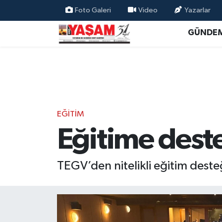
Foto Galeri
Video
Yazarlar
GÜNDE
EĞİTİM
Eğitime dest
TEGV’den nitelikli eğitim dest