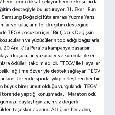
V hem spora dikkat çekiyor hem de koşularda
 eğitim desteğiyle buluşturuyor. 11. Eker I Run
 Samsung Boğaziçi Kıtalararası Yüzme Yarışı
r ve kulaçlar nitelikli eğitim desteğine
inde TEGV çocukları için “Bir Çocuk Değişsin
oşucuların ve yüzücülerin topladığı bağışlarla
. 20 Aralık’ta Pera’da kampanya başarısını
layan koşucular, yüzücüler ve kurumlar ile en
lara ödülleri takdim edildi. “TEGV ile Hayaller
likli eğitime özveriyle destek sağlayan TEGV
anlamlı törende sporla iyiliği birleştiren her bir
tan büyük birer umut olduğu vurgulandı. TEGV
ol törende yaptığı konuşmada, “Maraton ödül
ğumuzu paylaştığınız için siz değerli
ülden teşekkür ederim. Attığınız her adım,