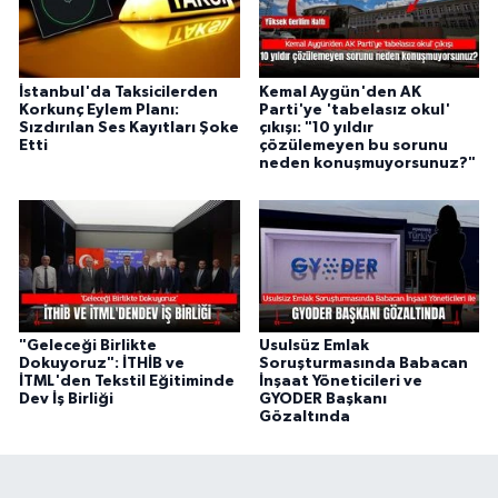
İstanbul'da Taksicilerden
Kemal Aygün'den AK
Korkunç Eylem Planı:
Parti'ye 'tabelasız okul'
Sızdırılan Ses Kayıtları Şoke
çıkışı: "10 yıldır
Etti
çözülemeyen bu sorunu
neden konuşmuyorsunuz?"
"Geleceği Birlikte
Usulsüz Emlak
Dokuyoruz": İTHİB ve
Soruşturmasında Babacan
İTML'den Tekstil Eğitiminde
İnşaat Yöneticileri ve
Dev İş Birliği
GYODER Başkanı
Gözaltında