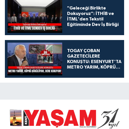
"Geleceği Birlikte
Dokuyoruz": İTHİB ve
İTML'den Tekstil
Eğitiminde Dev İş Birliği
TOGAY ÇOBAN
GAZETECİLERE
KONUŞTU: ESENYURT'TA
METRO YARIM, KÖPRÜ
DÖKÜLÜYOR, DERE
KOKUYOR!