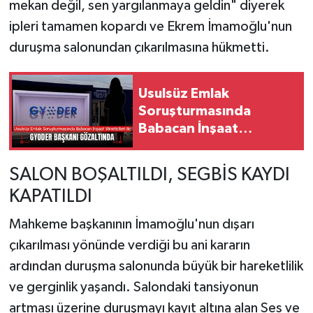
mekan değil, sen yargılanmaya geldin" diyerek
ipleri tamamen kopardı ve Ekrem İmamoğlu'nun
duruşma salonundan çıkarılmasına hükmetti.
Usulsüz Emlak
Soruşturmasında
Babacan İnşaat
Yöneticileri ve GYODER
Başkanı Gözaltında
SALON BOŞALTILDI, SEGBİS KAYDI
KAPATILDI
Mahkeme başkanının İmamoğlu'nun dışarı
çıkarılması yönünde verdiği bu ani kararın
ardından duruşma salonunda büyük bir hareketlilik
ve gerginlik yaşandı. Salondaki tansiyonun
artması üzerine duruşmayı kayıt altına alan Ses ve