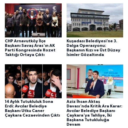
CHP Arnavutköy İlçe
Kuşadası Belediyesi’ne 3.
Başkanı Savaş Aras'ın AK
Dalga Operasyonu:
Parti Kongresinde Rozet
Başkanın Kızı ve Üst Düzey
Taktığı Ortaya Çıktı
İsimler Gözaltında
14 Aylık Tutukluluk Sona
Aziz İhsan Aktaş
Erdi: Avcılar Belediye
Davası'nda Kritik Ara Karar:
Başkanı Utku Caner
Avcılar Belediye Başkanı
Çaykara Cezaevinden Çıktı
Çaykara'ya Tahliye, İki
Başkana Tutukluluğa
Devam