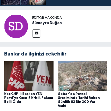
EDITÖR HAKKINDA
Sümeyra Duğan
Bunlar da ilginizi çekebilir
Kaç CHP'li Başkan YENİ
Gabar'da Petrol
Parti'ye Geçti? Kritik Rakam
Üretiminde Tarihi Rekor:
Belli Oldu
Günlük 83 Bin 300 Varil
Aşıldı