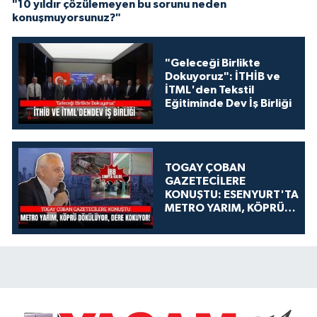
"10 yıldır çözülemeyen bu sorunu neden
konuşmuyorsunuz?"
"Geleceği Birlikte
Dokuyoruz": İTHİB ve
İTML'den Tekstil
Eğitiminde Dev İş Birliği
TOGAY ÇOBAN
GAZETECİLERE
KONUŞTU: ESENYURT'TA
METRO YARIM, KÖPRÜ
DÖKÜLÜYOR, DERE
KOKUYOR!