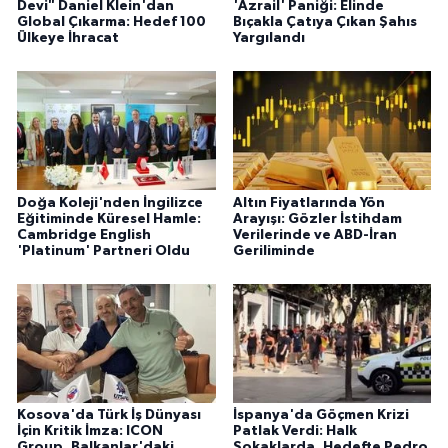
Devi" Daniel Klein'dan
'Azrail' Paniği: Elinde
Global Çıkarma: Hedef 100
Bıçakla Çatıya Çıkan Şahıs
Ülkeye İhracat
Yargılandı
Doğa Koleji'nden İngilizce
Altın Fiyatlarında Yön
Eğitiminde Küresel Hamle:
Arayışı: Gözler İstihdam
Cambridge English
Verilerinde ve ABD-İran
'Platinum' Partneri Oldu
Geriliminde
Kosova'da Türk İş Dünyası
İspanya'da Göçmen Krizi
İçin Kritik İmza: ICON
Patlak Verdi: Halk
Group, Balkanlar'daki
Sokaklarda, Hedefte Pedro