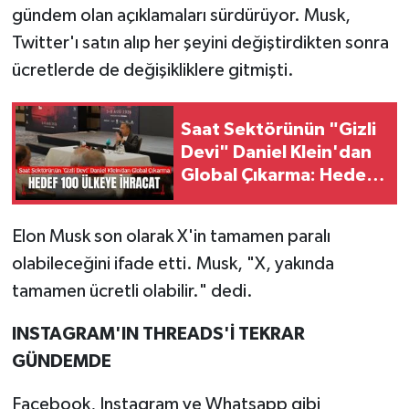
gündem olan açıklamaları sürdürüyor. Musk,
Twitter'ı satın alıp her şeyini değiştirdikten sonra
ücretlerde de değişikliklere gitmişti.
Saat Sektörünün "Gizli
Devi" Daniel Klein'dan
Global Çıkarma: Hedef
100 Ülkeye İhracat
Elon Musk son olarak X'in tamamen paralı
olabileceğini ifade etti. Musk, "X, yakında
tamamen ücretli olabilir." dedi.
INSTAGRAM'IN THREADS'İ TEKRAR
GÜNDEMDE
Facebook, Instagram ve Whatsapp gibi