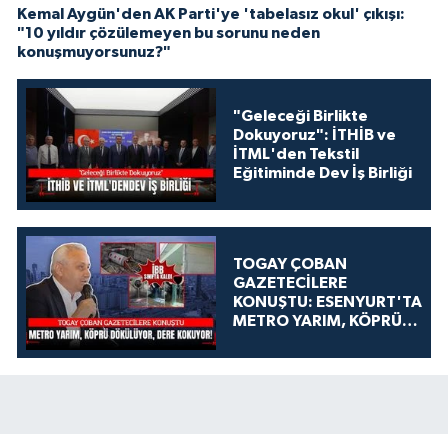
Kemal Aygün'den AK Parti'ye 'tabelasız okul' çıkışı:
"10 yıldır çözülemeyen bu sorunu neden
konuşmuyorsunuz?"
"Geleceği Birlikte
Dokuyoruz": İTHİB ve
İTML'den Tekstil
Eğitiminde Dev İş Birliği
TOGAY ÇOBAN
GAZETECİLERE
KONUŞTU: ESENYURT'TA
METRO YARIM, KÖPRÜ
DÖKÜLÜYOR, DERE
KOKUYOR!