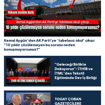
Kemal Aygün'den AK Parti'ye 'tabelasız okul' çıkışı:
"10 yıldır çözülemeyen bu sorunu neden
konuşmuyorsunuz?"
"Geleceği Birlikte
Dokuyoruz": İTHİB ve
İTML'den Tekstil
Eğitiminde Dev İş Birliği
TOGAY ÇOBAN
GAZETECİLERE