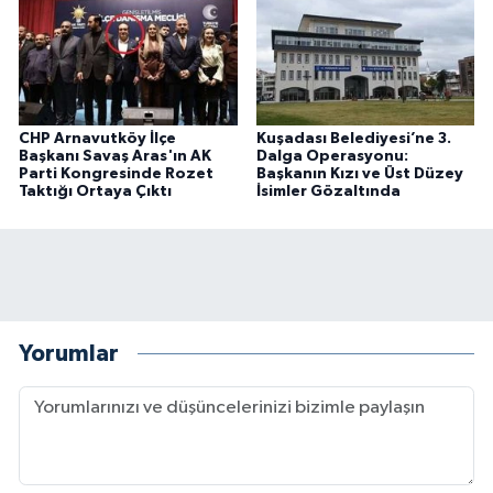
CHP Arnavutköy İlçe
Kuşadası Belediyesi’ne 3.
Başkanı Savaş Aras'ın AK
Dalga Operasyonu:
Parti Kongresinde Rozet
Başkanın Kızı ve Üst Düzey
Taktığı Ortaya Çıktı
İsimler Gözaltında
Yorumlar