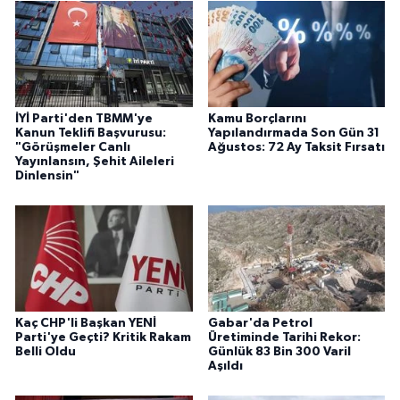
İYİ Parti'den TBMM'ye
Kamu Borçlarını
Kanun Teklifi Başvurusu:
Yapılandırmada Son Gün 31
"Görüşmeler Canlı
Ağustos: 72 Ay Taksit Fırsatı
Yayınlansın, Şehit Aileleri
Dinlensin"
Kaç CHP'li Başkan YENİ
Gabar'da Petrol
Parti'ye Geçti? Kritik Rakam
Üretiminde Tarihi Rekor:
Belli Oldu
Günlük 83 Bin 300 Varil
Aşıldı