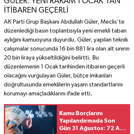
GÜLER: YENİ RAKAM 1 OCAK’TAN
İTİBAREN GEÇERLİ
AK Parti Grup Başkanı Abdullah Güler, Meclis’te
düzenlediği basın toplantısıyla yeni emekli taban
aylığını kamuoyuna duyurdu. Güler, yapılan teknik
çalışmalar sonucunda 16 bin 881 lira olan alt sınırın
20 bin liraya yükseltildiğini belirtti. Bu
düzenlemenin 1 Ocak tarihinden itibaren geçerli
olacağını vurgulayan Güler, bütçe imkanları
doğrultusunda emeklilerin yaşam standartlarını
korumayı amaçladıklarını ifade etti.
Kamu Borçlarını
Yapılandırmada Son
Gün 31 Ağustos: 72 Ay