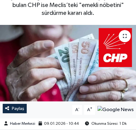
bulan CHP ise Meclis’teki "emekli nöbetini"
sürdürme kararı aldı.
Paylaş
-
+
A
A
Haber Merkezi
09.01.2026 - 10:44
Okunma Süresi: 1 Dk