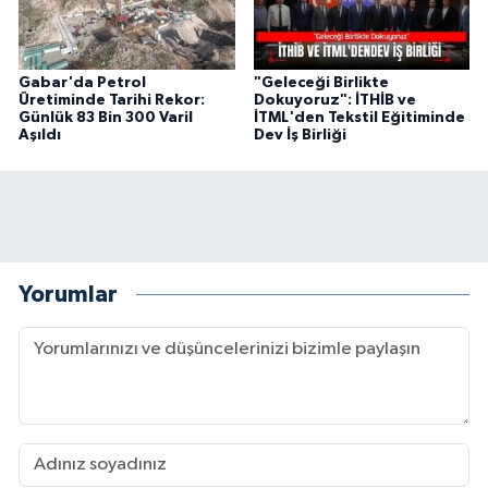
Gabar'da Petrol
"Geleceği Birlikte
Üretiminde Tarihi Rekor:
Dokuyoruz": İTHİB ve
Günlük 83 Bin 300 Varil
İTML'den Tekstil Eğitiminde
Aşıldı
Dev İş Birliği
Yorumlar