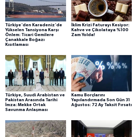
Türkiye'den Karadeniz'de
İklim Krizi Faturayı Kesiyor:
Yükselen Tansiyona Karşı
Kahve ve Çikolataya %100
Önlem: Ticari Gemilere
Zam Yolda!
Çanakkale Boğazı
Kısıtlaması
Türkiye, Suudi Arabistan ve
Kamu Borçlarını
Pakistan Arasında Tarihi
Yapılandırmada Son Gün 31
İmza: Mekke Ortak
Ağustos: 72 Ay Taksit Fırsatı
Savunma Anlaşması