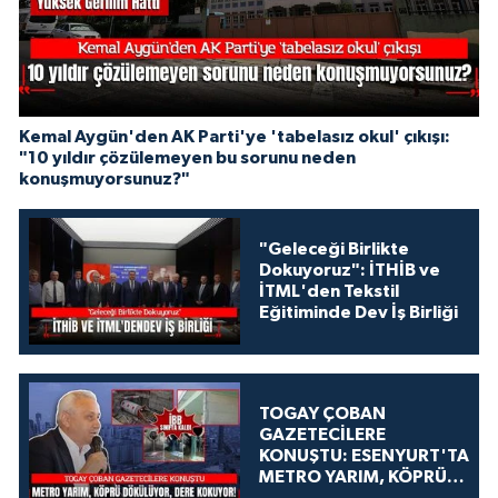
Kemal Aygün'den AK Parti'ye 'tabelasız okul' çıkışı:
"10 yıldır çözülemeyen bu sorunu neden
konuşmuyorsunuz?"
"Geleceği Birlikte
Dokuyoruz": İTHİB ve
İTML'den Tekstil
Eğitiminde Dev İş Birliği
TOGAY ÇOBAN
GAZETECİLERE
KONUŞTU: ESENYURT'TA
METRO YARIM, KÖPRÜ