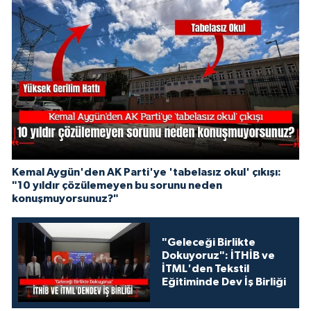
Kemal Aygün'den AK Parti'ye 'tabelasız okul' çıkışı:
"10 yıldır çözülemeyen bu sorunu neden
konuşmuyorsunuz?"
"Geleceği Birlikte
Dokuyoruz": İTHİB ve
İTML'den Tekstil
Eğitiminde Dev İş Birliği