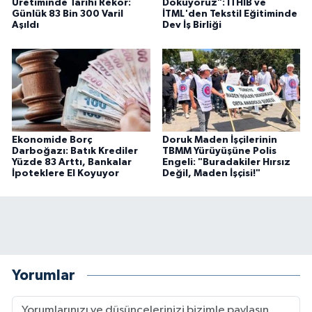
Üretiminde Tarihi Rekor:
Dokuyoruz": İTHİB ve
Günlük 83 Bin 300 Varil
İTML'den Tekstil Eğitiminde
Aşıldı
Dev İş Birliği
Ekonomide Borç
Doruk Maden İşçilerinin
Darboğazı: Batık Krediler
TBMM Yürüyüşüne Polis
Yüzde 83 Arttı, Bankalar
Engeli: "Buradakiler Hırsız
İpoteklere El Koyuyor
Değil, Maden İşçisi!"
Yorumlar