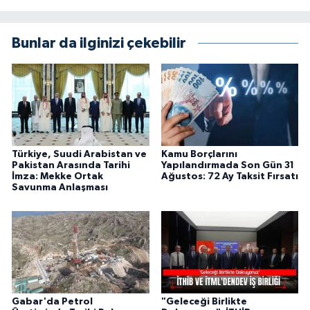
Bunlar da ilginizi çekebilir
Türkiye, Suudi Arabistan ve
Kamu Borçlarını
Pakistan Arasında Tarihi
Yapılandırmada Son Gün 31
İmza: Mekke Ortak
Ağustos: 72 Ay Taksit Fırsatı
Savunma Anlaşması
Gabar'da Petrol
"Geleceği Birlikte