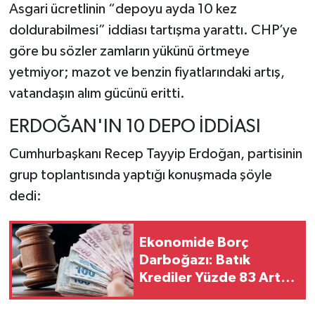
Asgari ücretlinin “depoyu ayda 10 kez
doldurabilmesi” iddiası tartışma yarattı. CHP’ye
göre bu sözler zamların yükünü örtmeye
yetmiyor; mazot ve benzin fiyatlarındaki artış,
vatandaşın alım gücünü eritti.
ERDOĞAN'IN 10 DEPO İDDİASI
Cumhurbaşkanı Recep Tayyip Erdoğan, partisinin
grup toplantısında yaptığı konuşmada şöyle
dedi:
Ekonomide Borç
Darboğazı: Batık
Krediler Yüzde 83 Arttı,
Bankalar İpoteklere El
Koyuyor