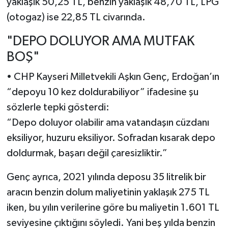
yaklaşık 50,25 TL, benzin yaklaşık 48,70 TL, LPG
(otogaz) ise 22,85 TL civarında.
"DEPO DOLUYOR AMA MUTFAK
BOŞ"
• CHP Kayseri Milletvekili Aşkın Genç, Erdoğan’ın
“depoyu 10 kez doldurabiliyor” ifadesine şu
sözlerle tepki gösterdi:
“Depo doluyor olabilir ama vatandaşın cüzdanı
eksiliyor, huzuru eksiliyor. Sofradan kısarak depo
doldurmak, başarı değil çaresizliktir.”
Genç ayrıca, 2021 yılında deposu 35 litrelik bir
aracın benzin dolum maliyetinin yaklaşık 275 TL
iken, bu yılın verilerine göre bu maliyetin 1.601 TL
seviyesine çıktığını söyledi. Yani beş yılda benzin