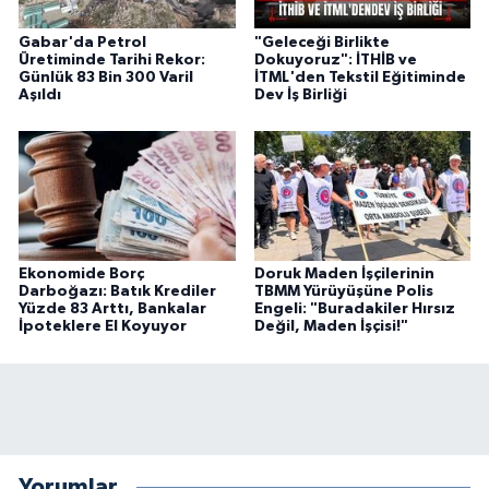
Gabar'da Petrol
"Geleceği Birlikte
Üretiminde Tarihi Rekor:
Dokuyoruz": İTHİB ve
Günlük 83 Bin 300 Varil
İTML'den Tekstil Eğitiminde
Aşıldı
Dev İş Birliği
Ekonomide Borç
Doruk Maden İşçilerinin
Darboğazı: Batık Krediler
TBMM Yürüyüşüne Polis
Yüzde 83 Arttı, Bankalar
Engeli: "Buradakiler Hırsız
İpoteklere El Koyuyor
Değil, Maden İşçisi!"
Yorumlar