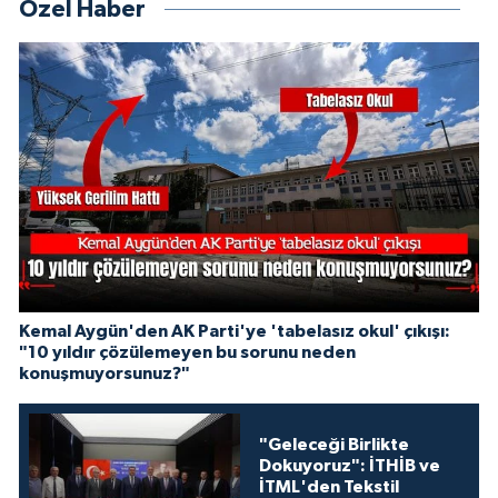
Özel Haber
Kemal Aygün'den AK Parti'ye 'tabelasız okul' çıkışı:
"10 yıldır çözülemeyen bu sorunu neden
konuşmuyorsunuz?"
"Geleceği Birlikte
Dokuyoruz": İTHİB ve
İTML'den Tekstil