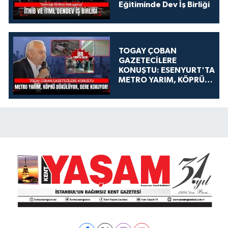
Eğitiminde Dev İş Birliği
TOGAY ÇOBAN
GAZETECİLERE
KONUŞTU: ESENYURT'TA
METRO YARIM, KÖPRÜ
DÖKÜLÜYOR, DERE
KOKUYOR!