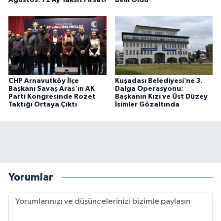
CHP Arnavutköy İlçe
Kuşadası Belediyesi’ne 3.
Başkanı Savaş Aras'ın AK
Dalga Operasyonu:
Parti Kongresinde Rozet
Başkanın Kızı ve Üst Düzey
Taktığı Ortaya Çıktı
İsimler Gözaltında
Yorumlar