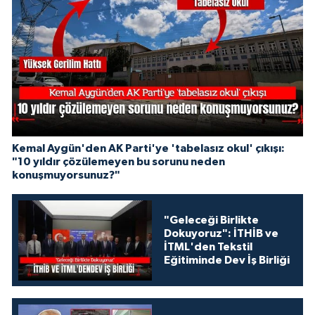
Kemal Aygün'den AK Parti'ye 'tabelasız okul' çıkışı:
"10 yıldır çözülemeyen bu sorunu neden
konuşmuyorsunuz?"
"Geleceği Birlikte
Dokuyoruz": İTHİB ve
İTML'den Tekstil
Eğitiminde Dev İş Birliği