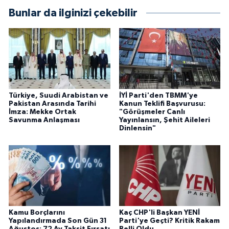
Bunlar da ilginizi çekebilir
Türkiye, Suudi Arabistan ve
İYİ Parti'den TBMM'ye
Pakistan Arasında Tarihi
Kanun Teklifi Başvurusu:
İmza: Mekke Ortak
"Görüşmeler Canlı
Savunma Anlaşması
Yayınlansın, Şehit Aileleri
Dinlensin"
Kamu Borçlarını
Kaç CHP'li Başkan YENİ
Yapılandırmada Son Gün 31
Parti'ye Geçti? Kritik Rakam
Ağustos: 72 Ay Taksit Fırsatı
Belli Oldu