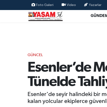
Foto Galeri
Video
Yazarlar
GÜNDE
GÜNCEL
Esenler’de Me
Tünelde Tahli
Esenler'de seyir halindeki bir
kalan yolcular ekiplerce güvenl