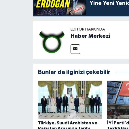
Yine Yeni Yen
EDITÖR HAKKINDA
Haber Merkezi
Bunlar da ilginizi çekebilir
Türkiye, Suudi Arabistan ve
İYİ Parti
Pakistan Arasında Tarihi
Teklifi Ba