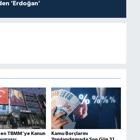
iden ‘Erdoğan'
'den TBMM'ye Kanun
Kamu Borçlarını
şvurusu:
Yapılandırmada Son Gün 31