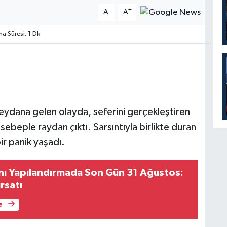
-
+
A
A
 Süresi: 1 Dk
eydana gelen olayda, seferini gerçekleştiren
ebeple raydan çıktı. Sarsıntıyla birlikte duran
ir panik yaşadı.
nı Yapılandırmada Son Gün 31 Ağustos:
ırsatı
e