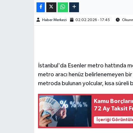
Haber Merkezi
02.02.2026 - 17:45
Okunma
İstanbul'da Esenler metro hattında m
metro aracı henüz belirlenemeyen bir s
metroda bulunan yolcular, kısa süreli b
Kamu Borçları
72 Ay Taksit F
İçeriği Görüntül