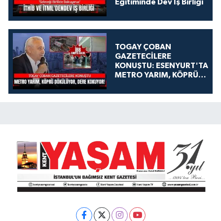
Eğitiminde Dev İş Birliği
TOGAY ÇOBAN
GAZETECİLERE
KONUŞTU: ESENYURT'TA
METRO YARIM, KÖPRÜ
DÖKÜLÜYOR, DERE
KOKUYOR!