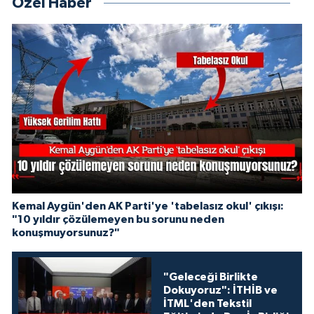
Özel Haber
Kemal Aygün'den AK Parti'ye 'tabelasız okul' çıkışı:
"10 yıldır çözülemeyen bu sorunu neden
konuşmuyorsunuz?"
"Geleceği Birlikte
Dokuyoruz": İTHİB ve
İTML'den Tekstil