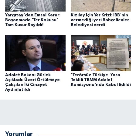
Yargıtay'dan Emsal Karar:
Kızılay İçin Yer Krizi: İBB'nin
Boşanmada 'Ter Kokusu'
vermediği yeri Bahçelievler
Tam Kusur Sayıldı!
Belediyesi verdi
Adalet Bakanı Gürlek
'Terörsüz Türkiye' Yasa
Açıkladı: Üzeri Örtülmeye
Teklifi TBMM Adalet
Çalışılan İki Cinayet
Komisyonu'nda Kabul Edildi
Aydınlatıldı
Yorumlar