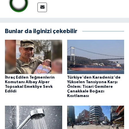
Bunlar da ilginizi çekebilir
İhraç Edilen Teğmenlerin
Türkiye'den Karadeniz'de
Komutanı Albay Alper
Yükselen Tansiyona Karşı
Topsakal Emekliye Sevk
Önlem: Ticari Gemilere
Edildi
Çanakkale Boğazı
Kısıtlaması