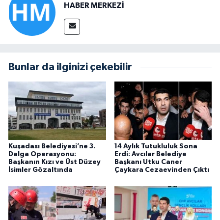
HABER MERKEZİ
Bunlar da ilginizi çekebilir
Kuşadası Belediyesi’ne 3.
14 Aylık Tutukluluk Sona
Dalga Operasyonu:
Erdi: Avcılar Belediye
Başkanın Kızı ve Üst Düzey
Başkanı Utku Caner
İsimler Gözaltında
Çaykara Cezaevinden Çıktı