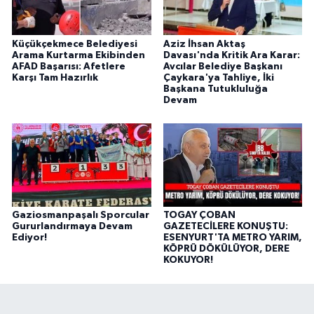
Küçükçekmece Belediyesi
Aziz İhsan Aktaş
Arama Kurtarma Ekibinden
Davası'nda Kritik Ara Karar:
AFAD Başarısı: Afetlere
Avcılar Belediye Başkanı
Karşı Tam Hazırlık
Çaykara'ya Tahliye, İki
Başkana Tutukluluğa
Devam
Gaziosmanpaşalı Sporcular
TOGAY ÇOBAN
Gururlandırmaya Devam
GAZETECİLERE KONUŞTU:
Ediyor!
ESENYURT'TA METRO YARIM,
KÖPRÜ DÖKÜLÜYOR, DERE
KOKUYOR!