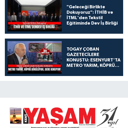
"Geleceği Birlikte
Dokuyoruz": İTHİB ve
İTML'den Tekstil
Eğitiminde Dev İş Birliği
TOGAY ÇOBAN
GAZETECİLERE
KONUŞTU: ESENYURT'TA
METRO YARIM, KÖPRÜ
DÖKÜLÜYOR, DERE
KOKUYOR!