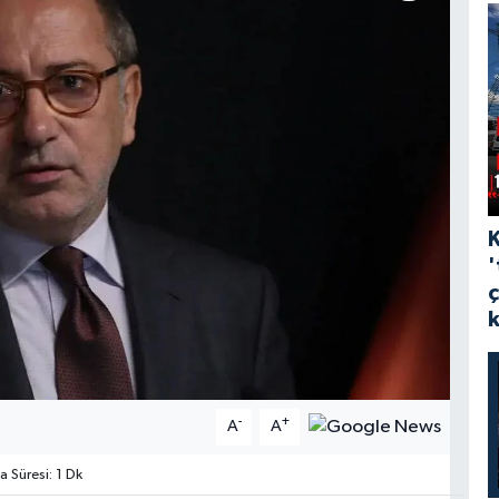
'
-
+
A
A
Süresi: 1 Dk