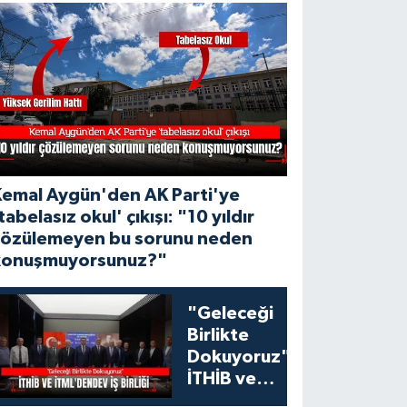
Kemal Aygün'den AK Parti'ye
tabelasız okul' çıkışı: "10 yıldır
çözülemeyen bu sorunu neden
konuşmuyorsunuz?"
"Geleceği
Birlikte
Dokuyoruz":
İTHİB ve
İTML'den