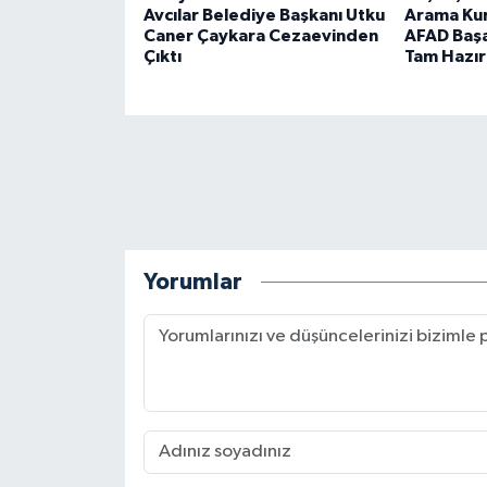
Avcılar Belediye Başkanı Utku
Arama Kur
Caner Çaykara Cezaevinden
AFAD Başar
Çıktı
Tam Hazır
Yorumlar