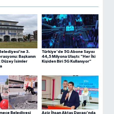
Belediyesi’ne 3.
Türkiye'de 5G Abone Sayısı
rasyonu: Başkanın
44,5 Milyona Ulaştı: "Her İki
t Düzey İsimler
Kişiden Biri 5G Kullanıyor"
a
mece Belediyesi
Aziz İhsan Aktaş Davası'nda