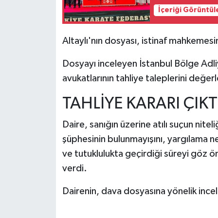
İçeriği Görüntül
Altaylı'nın dosyası, istinaf mahkemesi
Dosyayı inceleyen İstanbul Bölge Adl
avukatlarının tahliye taleplerini değerl
TAHLİYE KARARI ÇIKT
Daire, sanığın üzerine atılı suçun nitel
şüphesinin bulunmayışını, yargılama ne
ve tutuklulukta geçirdiği süreyi göz ö
verdi.
Dairenin, dava dosyasına yönelik inc