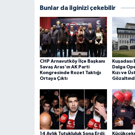
Bunlar da ilginizi çekebilir
CHP Arnavutköy İlçe Başkanı
Kuşadası 
Savaş Aras'ın AK Parti
Dalga Ope
Kongresinde Rozet Taktığı
Kızı ve Üs
Ortaya Çıktı
Gözaltınd
14 Aylık Tutukluluk Sona Erdi:
Küçükçek