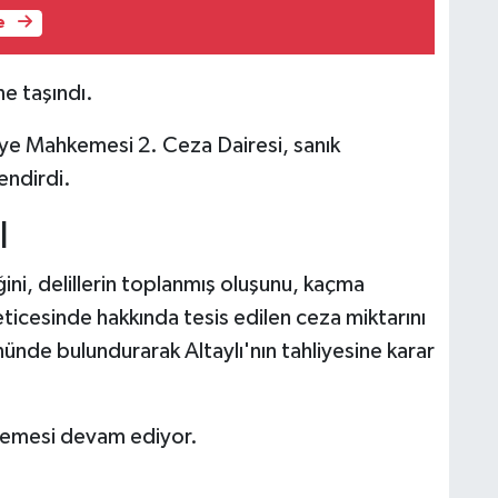
e
ne taşındı.
iye Mahkemesi 2. Ceza Dairesi, sanık
endirdi.
I
iğini, delillerin toplanmış oluşunu, kaçma
ticesinde hakkında tesis edilen ceza miktarını
nünde bulundurarak Altaylı'nın tahliyesine karar
elemesi devam ediyor.