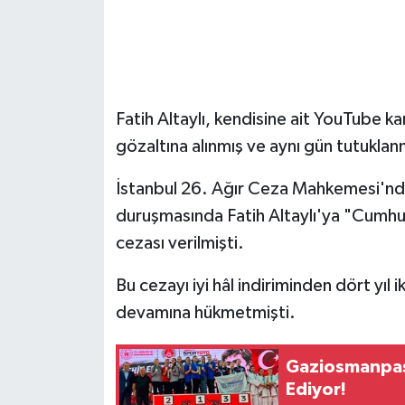
Fatih Altaylı, kendisine ait YouTube k
gözaltına alınmış ve aynı gün tutuklanm
İstanbul 26. Ağır Ceza Mahkemesi'nd
duruşmasında Fatih Altaylı'ya "Cumhur
cezası verilmişti.
Bu cezayı iyi hâl indiriminden dört yıl
devamına hükmetmişti.
Gaziosmanpaş
Ediyor!