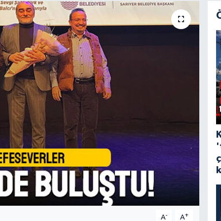
'
-
+
A
A