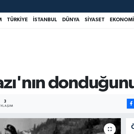
M
TÜRKİYE
İSTANBUL
DÜNYA
SİYASET
EKONOMİ
azı'nın donduğun
3
AYLAŞIM