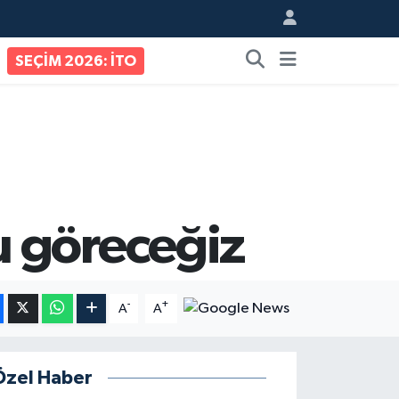
SEÇİM 2026: İTO
u göreceğiz
-
+
A
A
Özel Haber