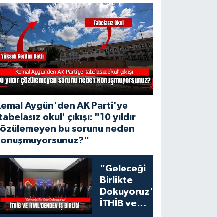
Kemal Aygün'den AK Parti'ye
tabelasız okul' çıkışı: "10 yıldır
çözülemeyen bu sorunu neden
konuşmuyorsunuz?"
"Geleceği
Birlikte
Dokuyoruz":
İTHİB ve
İTML'den