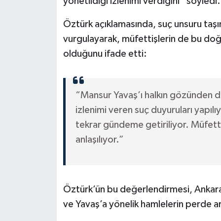
yönetildiği izlenimi verdiğini” söyledi.
Öztürk açıklamasında, suç unsuru taşı
vurgulayarak, müfettişlerin de bu doğr
olduğunu ifade etti:
“Mansur Yavaş’ı halkın gözünden dü
izlenimi veren suç duyuruları yapıl
tekrar gündeme getiriliyor. Müfettiş
anlaşılıyor.”
Öztürk’ün bu değerlendirmesi, Ankara
ve Yavaş’a yönelik hamlelerin perde ark