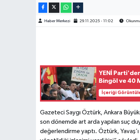
Haber Merkezi
29.11.2025 - 11:02
Okunma 
YENİ Parti'de
Bingöl ve 40 M
İçeriği Görüntül
Gazeteci Saygı Öztürk, Ankara Büyük
son dönemde art arda yapılan suç duyur
değerlendirme yaptı. Öztürk, Yavaş’ı h