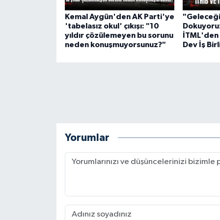
Kemal Aygün'den AK Parti'ye
"Geleceği 
'tabelasız okul' çıkışı: "10
Dokuyoruz
yıldır çözülemeyen bu sorunu
İTML'den 
neden konuşmuyorsunuz?"
Dev İş Birl
Yorumlar