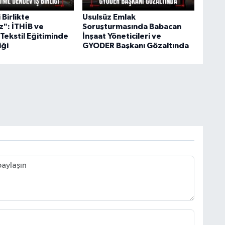
Birlikte
Usulsüz Emlak
": İTHİB ve
Soruşturmasında Babacan
Tekstil Eğitiminde
İnşaat Yöneticileri ve
iği
GYODER Başkanı Gözaltında