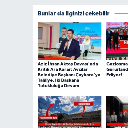
Bunlar da ilginizi çekebilir
Aziz İhsan Aktaş Davası'nda
Gaziosman
Kritik Ara Karar: Avcılar
Gururlan
Belediye Başkanı Çaykara'ya
Ediyor!
Tahliye, İki Başkana
Tutukluluğa Devam