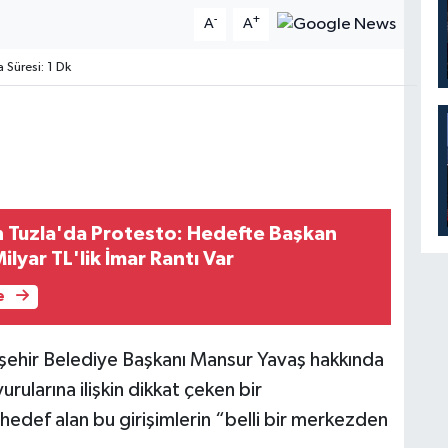
-
+
A
A
Süresi: 1 Dk
n Tuzla'da Protesto: Hedefte Başkan
ilyar TL'lik İmar Rantı Var
e
şehir Belediye Başkanı Mansur Yavaş hakkında
ularına ilişkin dikkat çeken bir
edef alan bu girişimlerin “belli bir merkezden