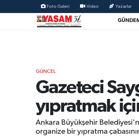
Foto Galeri
Video
Yazarlar
GÜNDE
GÜNCEL
Gazeteci Say
yıpratmak içi
Ankara Büyükşehir Belediyesi'n
organize bir yıpratma çabasının