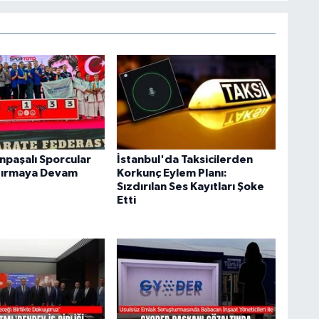
paşalı Sporcular
İstanbul'da Taksicilerden
dırmaya Devam
Korkunç Eylem Planı:
Sızdırılan Ses Kayıtları Şoke
Etti