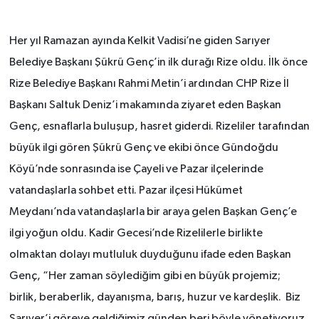
Her yıl Ramazan ayında Kelkit Vadisi’ne giden Sarıyer
Belediye Başkanı Şükrü Genç’in ilk durağı Rize oldu. İlk önce
Rize Belediye Başkanı Rahmi Metin’i ardından CHP Rize İl
Başkanı Saltuk Deniz’i makamında ziyaret eden Başkan
Genç, esnaflarla buluşup, hasret giderdi. Rizeliler tarafından
büyük ilgi gören Şükrü Genç ve ekibi önce Gündoğdu
Köyü’nde sonrasında ise Çayeli ve Pazar ilçelerinde
vatandaşlarla sohbet etti. Pazar ilçesi Hükümet
Meydanı’nda vatandaşlarla bir araya gelen Başkan Genç’e
ilgi yoğun oldu. Kadir Gecesi’nde Rizelilerle birlikte
olmaktan dolayı mutluluk duyduğunu ifade eden Başkan
Genç, “Her zaman söylediğim gibi en büyük projemiz;
birlik, beraberlik, dayanışma, barış, huzur ve kardeşlik. Biz
Sarıyer’i göreve geldiğimiz günden beri böyle yönetiyoruz.