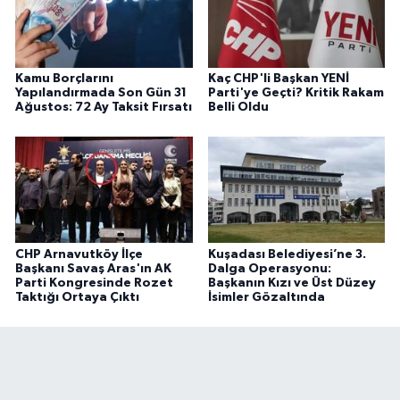
Kamu Borçlarını
Kaç CHP'li Başkan YENİ
Yapılandırmada Son Gün 31
Parti'ye Geçti? Kritik Rakam
Ağustos: 72 Ay Taksit Fırsatı
Belli Oldu
CHP Arnavutköy İlçe
Kuşadası Belediyesi’ne 3.
Başkanı Savaş Aras'ın AK
Dalga Operasyonu:
Parti Kongresinde Rozet
Başkanın Kızı ve Üst Düzey
Taktığı Ortaya Çıktı
İsimler Gözaltında