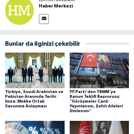
Haber Merkezi
Bunlar da ilginizi çekebilir
Türkiye, Suudi Arabistan ve
İYİ Parti'den TBMM'ye
Pakistan Arasında Tarihi
Kanun Teklifi Başvurusu:
İmza: Mekke Ortak
"Görüşmeler Canlı
Savunma Anlaşması
Yayınlansın, Şehit Aileleri
Dinlensin"