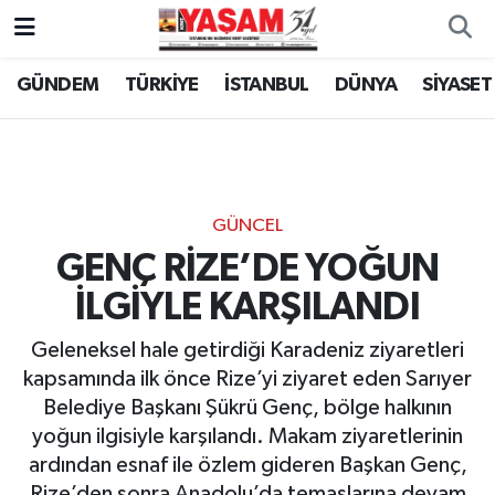
GÜNDEM
TÜRKİYE
İSTANBUL
DÜNYA
SİYASET
GÜNCEL
GENÇ RİZE’DE YOĞUN
İLGİYLE KARŞILANDI
Geleneksel hale getirdiği Karadeniz ziyaretleri
kapsamında ilk önce Rize’yi ziyaret eden Sarıyer
Belediye Başkanı Şükrü Genç, bölge halkının
yoğun ilgisiyle karşılandı. Makam ziyaretlerinin
ardından esnaf ile özlem gideren Başkan Genç,
Rize’den sonra Anadolu’da temaslarına devam