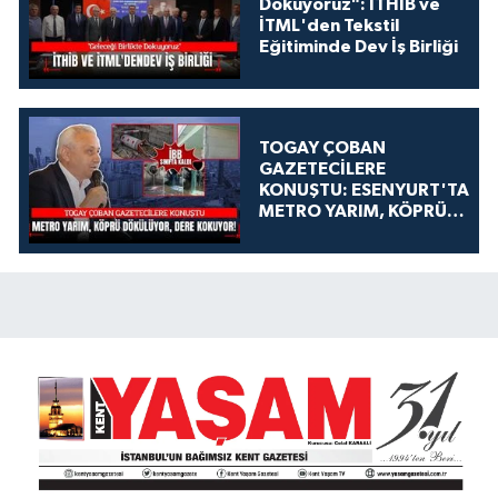
Dokuyoruz": İTHİB ve
İTML'den Tekstil
Eğitiminde Dev İş Birliği
TOGAY ÇOBAN
GAZETECİLERE
KONUŞTU: ESENYURT'TA
METRO YARIM, KÖPRÜ
DÖKÜLÜYOR, DERE
KOKUYOR!